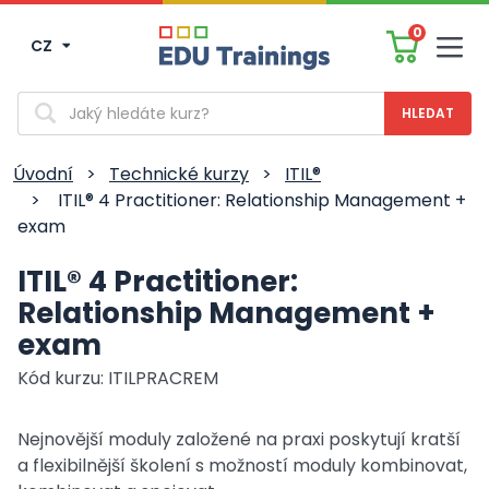
0
CZ
Men
Vyhledávání
Úvodní
>
Technické kurzy
>
ITIL®
>
ITIL® 4 Practitioner: Relationship Management +
exam
ITIL® 4 Practitioner:
Relationship Management +
exam
Kód kurzu: ITILPRACREM
Nejnovější moduly založené na praxi poskytují kratší
a flexibilnější školení s možností moduly kombinovat,