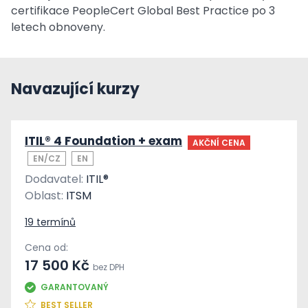
certifikace PeopleCert Global Best Practice po 3
letech obnoveny.
Navazující kurzy
ITIL® 4 Foundation + exam
AKČNÍ CENA
EN/CZ
EN
Dodavatel:
ITIL®
Oblast:
ITSM
19 termínů
Cena od:
17 500 Kč
bez DPH
GARANTOVANÝ
BEST SELLER