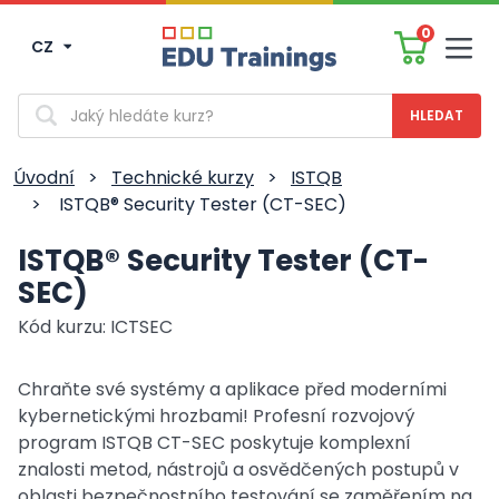
0
CZ
Men
Vyhledávání
Úvodní
>
Technické kurzy
>
ISTQB
>
ISTQB® Security Tester (CT-SEC)
ISTQB® Security Tester (CT-
SEC)
Kód kurzu: ICTSEC
Chraňte své systémy a aplikace před moderními
kybernetickými hrozbami! Profesní rozvojový
program ISTQB CT-SEC poskytuje komplexní
znalosti metod, nástrojů a osvědčených postupů v
oblasti bezpečnostního testování se zaměřením na