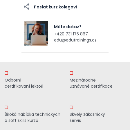
Poslat kurz kolegovi
Máte dotaz?
+420 731 175 867
edu@edutrainings.cz
Odborní
Mezinárodně
certifikovaní lektoři
uznávané certifikace
Široká nabídka technických
Skvělý zákaznický
a soft skills kurzů
servis