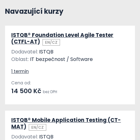
Navazující kurzy
ISTQB® Foundation Level Agile Tester
(CTFL-AT)
EN/CZ
Dodavatel:
ISTQB
Oblast:
IT bezpečnost / Software
1 termín
Cena od:
14 500 Kč
bez DPH
ISTQB® Mobile Application Testing (CT-
MAT)
EN/CZ
Dodavatel:
ISTQB