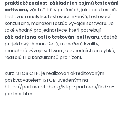
praktické znalosti základních pojmů testování
softwaru,
včetně lidí v profesích, jako jsou testeři,
testovací analytici, testovací inženýři, testovací
konzultanti, manažeři testůa vývojáři softwaru. Je
také vhodný pro jednotlivce, kteří potřebují
základní znalosti o testování softwaru
, včetně
projektových manažerů, manažerů kvality,
manažerů vývoje softwaru, obchodních analytiků,
ředitelů IT a konzultantů pro řízení.
Kurz ISTQB CTFL je realizován akreditovaným
poskytovatelem ISTQB, uvedeným na
https://partner.istqb.org/istqb-partners/find-a-
partner.html