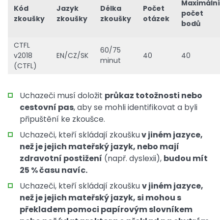
Maximální
Kód
Jazyk
Délka
Počet
počet
zkoušky
zkoušky
zkoušky
otázek
bodů
CTFL
60/75
v2018
EN/CZ/SK
40
40
minut
(CTFL)
Uchazeči musí doložit
průkaz totožnosti nebo
cestovní pas
, aby se mohli identifikovat a byli
připuštění ke zkoušce.
Uchazeči, kteří skládají zkoušku
v jiném jazyce,
než je jejich mateřský jazyk, nebo mají
zdravotní postižení
(např. dyslexii),
budou mít
25 % času navíc.
Uchazeči, kteří skládají zkoušku
v jiném jazyce,
než je jejich mateřský jazyk, si mohou s
překladem pomoci papírovým slovníkem