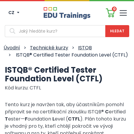
0
CZ
Men
Vyhledávání
Úvodní
>
Technické kurzy
>
ISTQB
>
ISTQB® Certified Tester Foundation Level (CTFL)
ISTQB® Certified Tester
Foundation Level (CTFL)
Kód kurzu: CTFL
Tento kurz je navržen tak, aby účastníkům pomohl
připravit se na certifikační zkoušku ISTQB®
C
ertified
T
ester—
F
oundation
L
evel (
CTFL
). Plán tohoto kurzu
je vhodný pro ty, kteří chtějí pokročit ve vývoji
softwaru a pro ty, kteří potřebují prokázat