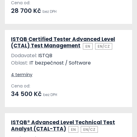
Cena od:
28 700 Kč
bez DPH
ISTQB Certified Tester Advanced Level
(CTAL) Test Management
EN
EN/CZ
Dodavatel:
ISTQB
Oblast:
IT bezpečnost / Software
4 termíny
Cena od:
34 500 Kč
bez DPH
ISTQB® Advanced Level Technical Test
Analyst (CTAL-TTA)
EN
EN/CZ