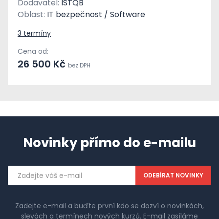
Dodavatel:
ISTQB
Oblast:
IT bezpečnost / Software
3 termíny
Cena od:
26 500 Kč
bez DPH
Novinky přímo do e-mailu
Emailová
adresa
Zadejte e-mail a buďte první kdo se dozví o novinkách,
slevách a termínech nových kurzů. E-mail zasíláme