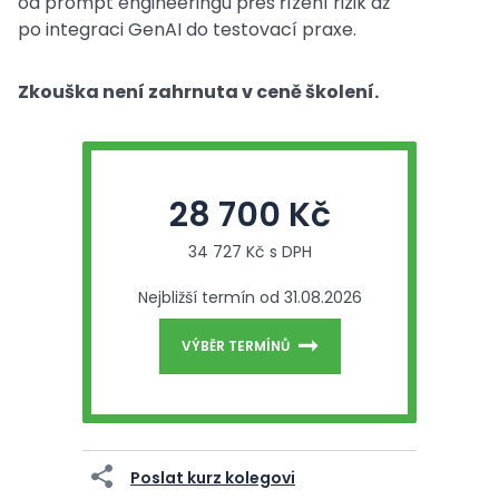
od prompt engineeringu přes řízení rizik až
po integraci GenAI do testovací praxe.
Zkouška není zahrnuta v ceně školení.
28 700 Kč
34 727 Kč s DPH
Nejbližší termín od 31.08.2026
VÝBĚR TERMÍNŮ
Poslat kurz kolegovi