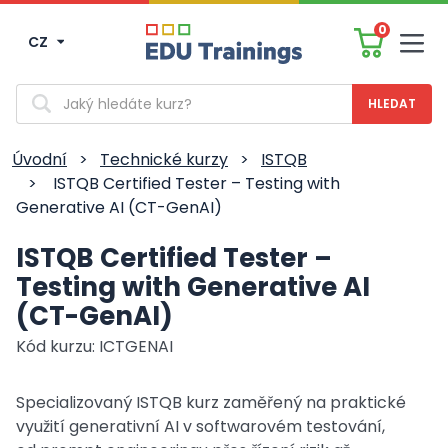
0
CZ
Men
Vyhledávání
Úvodní
>
Technické kurzy
>
ISTQB
>
ISTQB Certified Tester – Testing with
Generative AI (CT-GenAI)
ISTQB Certified Tester –
Testing with Generative AI
(CT-GenAI)
Kód kurzu: ICTGENAI
Specializovaný ISTQB kurz zaměřený na praktické
využití generativní AI v softwarovém testování,