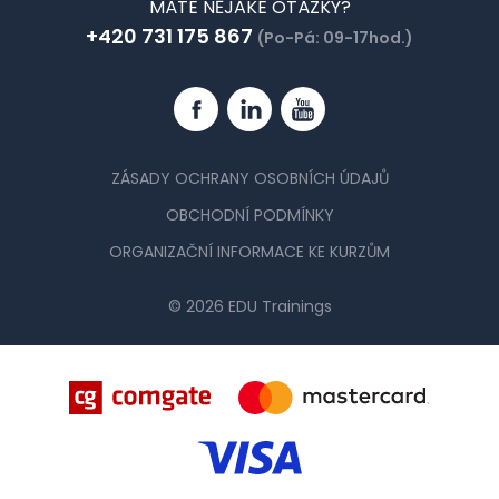
MÁTE NĚJAKÉ OTÁZKY?
+420 731 175 867
(Po-Pá: 09-17hod.)
Facebook
Linkedin
YouTube
ZÁSADY OCHRANY OSOBNÍCH ÚDAJŮ
OBCHODNÍ PODMÍNKY
ORGANIZAČNÍ INFORMACE KE KURZŮM
© 2026 EDU Trainings