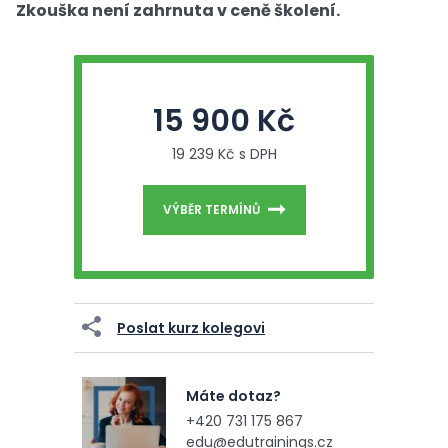
Zkouška není zahrnuta v ceně školení.
15 900 Kč
19 239 Kč s DPH
VÝBĚR TERMÍNŮ
Poslat kurz kolegovi
Máte dotaz?
+420 731 175 867
edu@edutrainings.cz