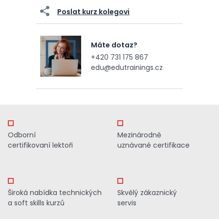
Poslat kurz kolegovi
Máte dotaz?
+420 731 175 867
edu@edutrainings.cz
Odborní
Mezinárodně
certifikovaní lektoři
uznávané certifikace
Široká nabídka technických
Skvělý zákaznický
a soft skills kurzů
servis