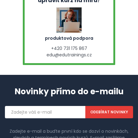
upravit kurz na míru?
produktová podpora
+420 731 175 867
edu@edutrainings.cz
Novinky přímo do e-mailu
Emailová
adresa
Zadejte e-mail a buďte první kdo se dozví o novinkách,
slevách a termínech nových kurzů. E-mail zasíláme