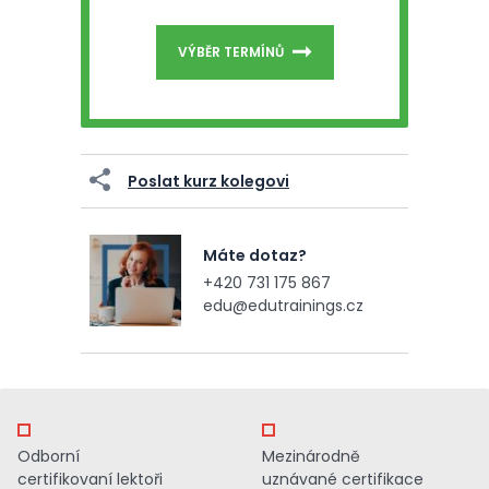
VÝBĚR TERMÍNŮ
Poslat kurz kolegovi
Máte dotaz?
+420 731 175 867
edu@edutrainings.cz
Odborní
Mezinárodně
certifikovaní lektoři
uznávané certifikace