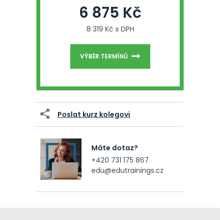
6 875 Kč
8 319 Kč s DPH
VÝBĚR TERMÍNŮ
Poslat kurz kolegovi
Máte dotaz?
+420 731 175 867
edu@edutrainings.cz