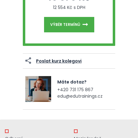
12 554 Kč s DPH
VÝBĚR TERMÍNŮ
Poslat kurz kolegovi
Máte dotaz?
+420 731 175 867
edu@edutrainings.cz