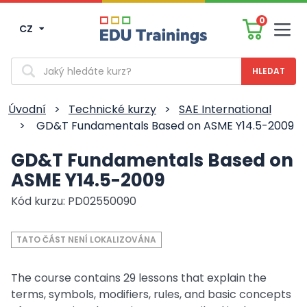
0
CZ
Men
Vyhledávání
Úvodní
>
Technické kurzy
>
SAE International
>
GD&T Fundamentals Based on ASME Y14.5-2009
GD&T Fundamentals Based on
ASME Y14.5-2009
Kód kurzu: PD02550090
TATO ČÁST NENÍ LOKALIZOVÁNA
The course contains 29 lessons that explain the
terms, symbols, modifiers, rules, and basic concepts