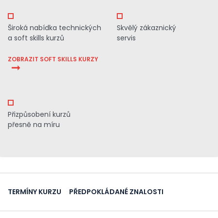
Široká nabídka technických
Skvělý zákaznický
a soft skills kurzů
servis
ZOBRAZIT SOFT SKILLS KURZY
Přizpůsobení kurzů
přesně na míru
TERMÍNY KURZU
PŘEDPOKLÁDANÉ ZNALOSTI