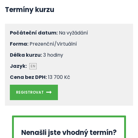
Termíny kurzu
Počáteční datum:
Na vyžádání
Forma:
Prezenční/Virtuální
Délka kurzu:
3 hodiny
Jazyk:
EN
Cena bez DPH:
13 700 Kč
REGISTROVAT
Nenašli jste vhodný termín?