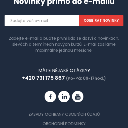
Novinky přímo do e-mailu
Emailová
adresa
Zadejte e-mail a buďte první kdo se dozví o novinkách,
slevách a termínech nových kurzů. E-mail zasíláme
maximálně jednou měsíčně.
MÁTE NĚJAKÉ OTÁZKY?
+420 731 175 867
(Po-Pá: 09-17hod.)
Facebook
Linkedin
YouTube
ZÁSADY OCHRANY OSOBNÍCH ÚDAJŮ
OBCHODNÍ PODMÍNKY