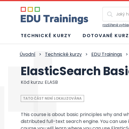
Vyhledávání
rozšířené vyhl
TECHNICKÉ KURZY
DOTOVANÉ KURZ
Úvodní
>
Technické kurzy
>
EDU Trainings
>
ElasticSearch Bas
Kód kurzu: ELASB
TATO ČÁST NENÍ LOKALIZOVÁNA
This course is about basic principles why and wh
distributed full-text search engine. You can use
course you will learn where you can use ElasticS