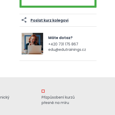
Poslat kurz kolegovi
Máte dotaz?
+420 731 175 867
edu@edutrainings.cz
znický
Přizpůsobení kurzů
přesně na míru