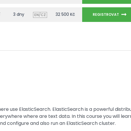
í
3 dny
32 500 Kč
REGISTROVAT
EN/CZ
ere use ElasticSearch. ElasticSearch is a powerful distrib
verywhere where are text data. In this course you will lear
and configure and also run an ElasticSearch cluster.