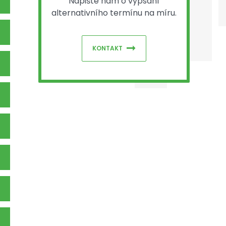
Napište nám o vypsání
alternativního termínu na míru.
KONTAKT