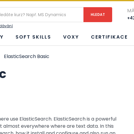
MÁ
+42
edávání
Y
SOFT SKILLS
VOXY
CERTIFIKACE
ElasticSearch Basic
ic
ere use ElasticSearch. ElasticSearch is a powerful
 it almost everywhere where are text data. In this
earch, how it install and configure and also run an