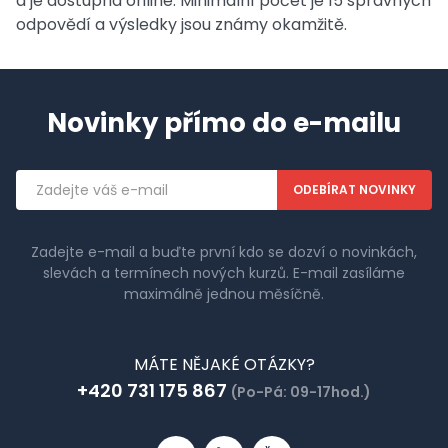
a je dostupná online. Minimální počet je 15 správných
odpovědí a výsledky jsou známy okamžitě.
Novinky přímo do e-mailu
Emailová
adresa
Zadejte e-mail a buďte první kdo se dozví o novinkách,
slevách a termínech nových kurzů. E-mail zasíláme
maximálně jednou měsíčně.
MÁTE NĚJAKÉ OTÁZKY?
+420 731 175 867
(Po-Pá: 09-17hod.)