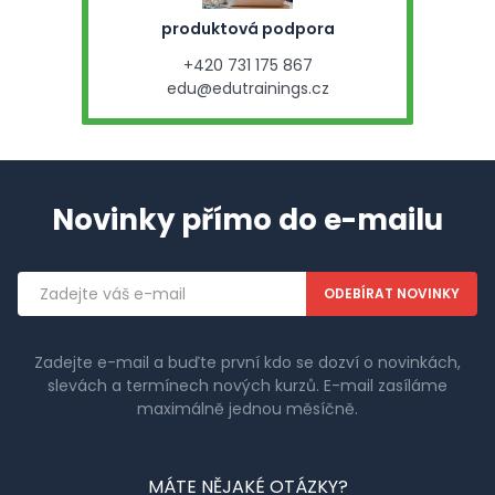
produktová podpora
+420 731 175 867
edu@edutrainings.cz
Novinky přímo do e-mailu
Emailová
adresa
Zadejte e-mail a buďte první kdo se dozví o novinkách,
slevách a termínech nových kurzů. E-mail zasíláme
maximálně jednou měsíčně.
MÁTE NĚJAKÉ OTÁZKY?