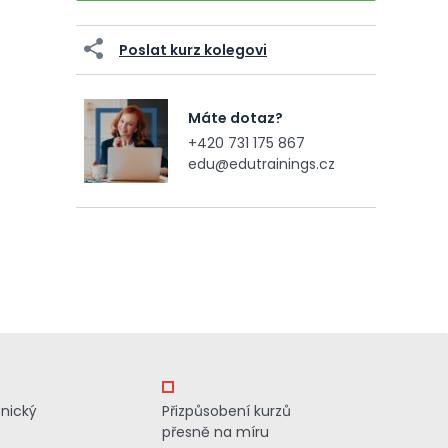
Poslat kurz kolegovi
Máte dotaz?
+420 731 175 867
edu@edutrainings.cz
znický
Přizpůsobení kurzů
přesně na míru