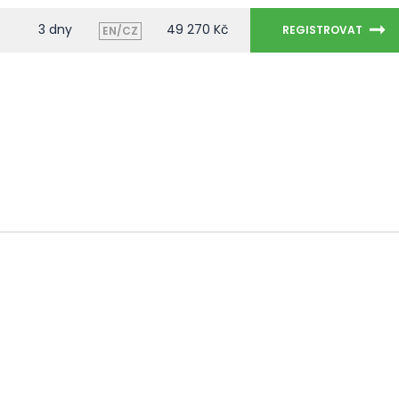
3 dny
49 270 Kč
REGISTROVAT
EN/CZ