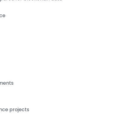
nce
ements
nce projects