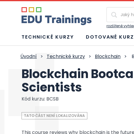
Vyhledávání
rozšířené vyhl
TECHNICKÉ KURZY
DOTOVANÉ KURZ
Úvodní
>
Technické kurzy
>
Blockchain
>
B
Blockchain Bootca
Scientists
Kód kurzu: BCSB
TATO ČÁST NENÍ LOKALIZOVÁNA
This course reviews why blockchain is the futur