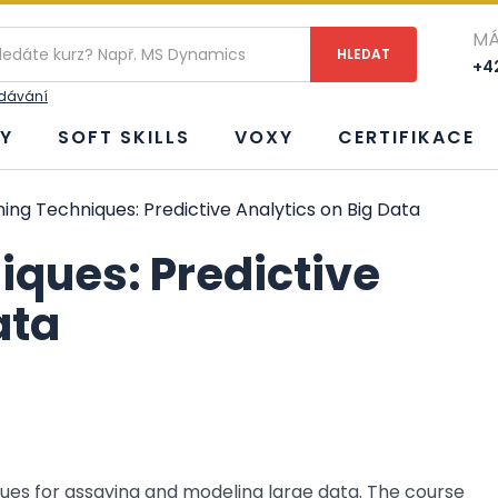
MÁ
+42
edávání
Y
SOFT SKILLS
VOXY
CERTIFIKACE
ing Techniques: Predictive Analytics on Big Data
iques: Predictive
ata
ques for assaying and modeling large data. The course