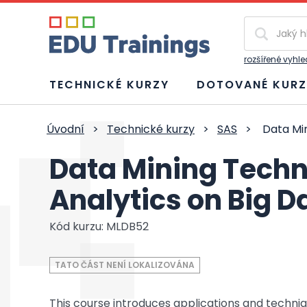
Vyhledávání
rozšířené vyhl
TECHNICKÉ KURZY
DOTOVANÉ KURZ
Úvodní
>
Technické kurzy
>
SAS
>
Data Min
Data Mining Techn
Analytics on Big D
Kód kurzu: MLDB52
TATO ČÁST NENÍ LOKALIZOVÁNA
This course introduces applications and techni