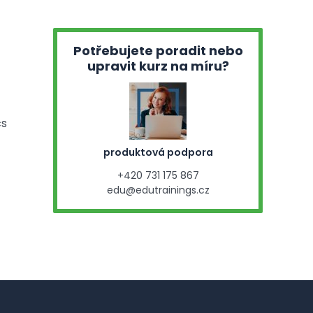
Potřebujete poradit nebo
upravit kurz na míru?
cs
produktová podpora
+420 731 175 867
edu@edutrainings.cz