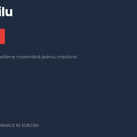
lu
 zasíláme maximálně jednou měsíčně.
ORMACE KE KURZŮM