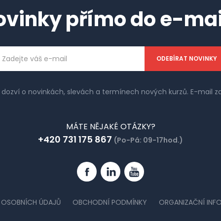
ovinky přímo do e-mai
ailová
dresa
e dozví o novinkách, slevách a termínech nových kurzů. E-mail
MÁTE NĚJAKÉ OTÁZKY?
+420 731 175 867
(Po-Pá: 09-17hod.)
Facebook
Linkedin
YouTube
 OSOBNÍCH ÚDAJŮ
OBCHODNÍ PODMÍNKY
ORGANIZAČNÍ INF