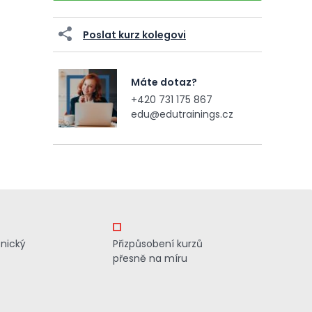
Poslat kurz kolegovi
Máte dotaz?
+420 731 175 867
edu@edutrainings.cz
znický
Přizpůsobení kurzů
přesně na míru