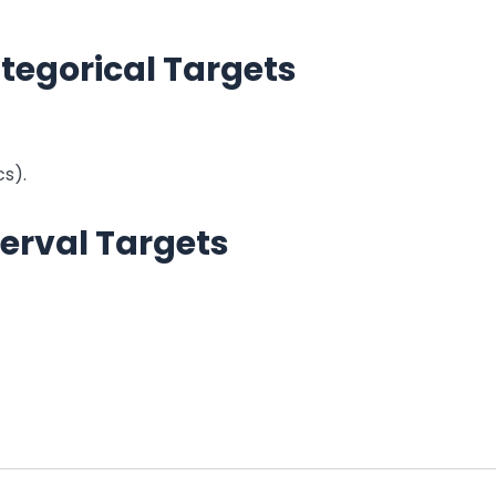
tegorical Targets
s).
terval Targets