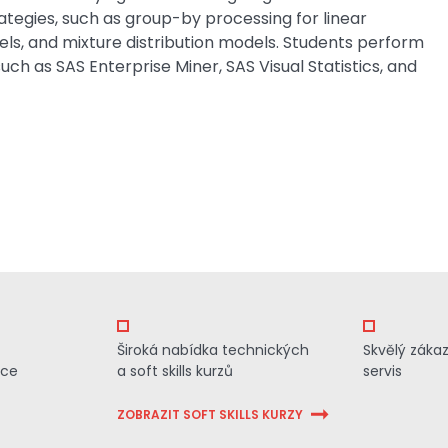
tegies, such as group-by processing for linear
ls, and mixture distribution models. Students perform
ch as SAS Enterprise Miner, SAS Visual Statistics, and
Široká nabídka technických
Skvělý záka
ace
a soft skills kurzů
servis
ZOBRAZIT SOFT SKILLS KURZY