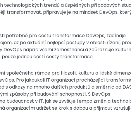
h technologických trendů a úspěšných případových studi
ějí transformovat, připravuje je na mindset DevOps, kter
osti potřebné pro cestu transformace DevOps, začínaje
jem, až po aktuální nejlepší postupy v oblasti řízení, pr
ty DevOps napříč všemi zaměstnanci a zdůrazňuje kulturn
e pouze jednou částí cesty transformace.
 společného rámce pro filozofii, kulturu a lidské dimenz
vOps. Pro jakoukoli IT organizaci procházející transform
d s odkazy na mnoho dalších produktů a směrnic od DA
ůznými způsoby při budování schopností. S DevOps
na budoucnost v IT, jak se zvyšuje tempo změn a technol
 organizacím udržet se krok s dobou a přijmout vzrušují