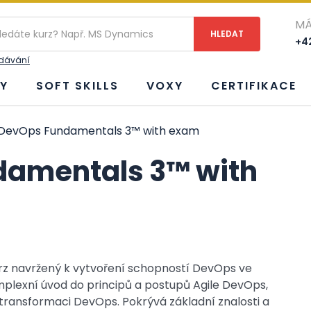
MÁ
+42
edávání
Y
SOFT SKILLS
VOXY
CERTIFIKACE
DevOps Fundamentals 3™ with exam
amentals 3™ with
rz navržený k vytvoření schopností DevOps ve
omplexní úvod do principů a postupů Agile DevOps,
v transformaci DevOps. Pokrývá základní znalosti a