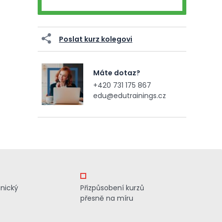
Poslat kurz kolegovi
Máte dotaz?
+420 731 175 867
edu@edutrainings.cz
znický
Přizpůsobení kurzů
přesně na míru