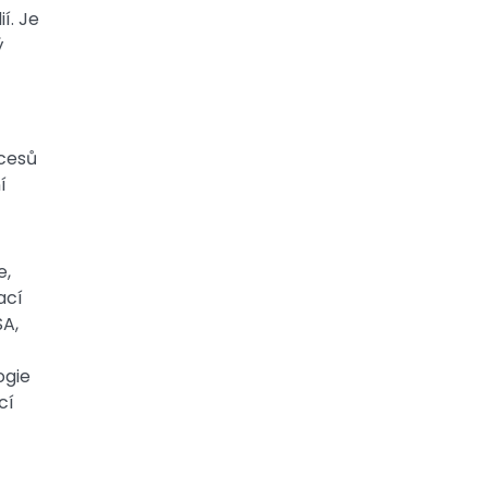
í. Je
ý
ocesů
í
e,
ací
SA,
ogie
cí