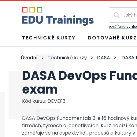
Vyhledávání
rozšířené vyhl
TECHNICKÉ KURZY
DOTOVANÉ KURZ
Úvodní
>
Technické kurzy
>
DASA
>
DASA 
DASA DevOps Fund
exam
Kód kurzu: DEVEF3
DASA DevOps Fundamentals 3 je 16 hodinový ku
firmách, týmech a jednotlivcích. Kurz nabízí k
zaměřuje se na aspekty lidí, procesů a kultury 