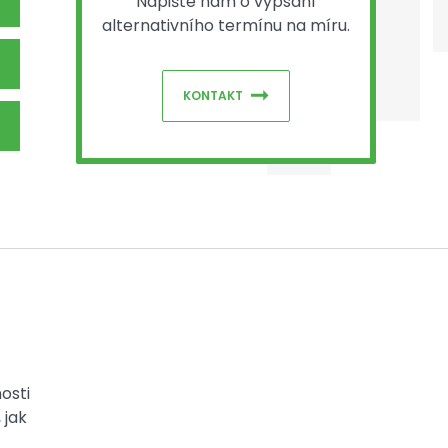
Napište nám o vypsání
alternativního termínu na míru.
KONTAKT
osti
 jak