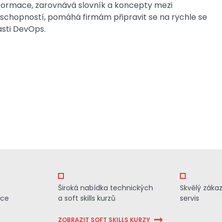
formace, zarovnává slovník a koncepty mezi
 schopností, pomáhá firmám připravit se na rychle se
asti DevOps.
Široká nabídka technických
Skvělý záka
ace
a soft skills kurzů
servis
ZOBRAZIT SOFT SKILLS KURZY