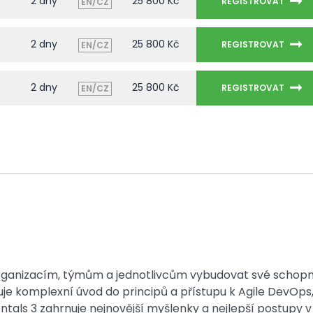
2 dny
25 800 Kč
REGISTROVAT
EN/CZ
2 dny
25 800 Kč
REGISTROVAT
EN/CZ
2 dny
25 800 Kč
REGISTROVAT
EN/CZ
ganizacím, týmům a jednotlivcům vybudovat své schopn
je komplexní úvod do principů a přístupu k Agile DevOps,
als 3 zahrnuje nejnovější myšlenky a nejlepší postupy v