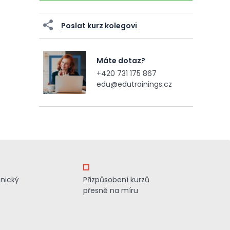
Poslat kurz kolegovi
Máte dotaz?
+420 731 175 867
edu@edutrainings.cz
znický
Přizpůsobení kurzů
přesně na míru