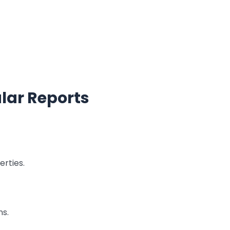
lar Reports
rties.
s.