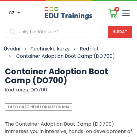
0
CZ
Men
Vyhledávání
Úvodní
>
Technické kurzy
>
Red Hat
>
Container Adoption Boot Camp (DO700)
Container Adoption Boot
Camp (DO700)
Kód kurzu: DO700
TATO ČÁST NENÍ LOKALIZOVÁNA
The Container Adoption Boot Camp (DO700)
immerses you in intensive, hands-on development of