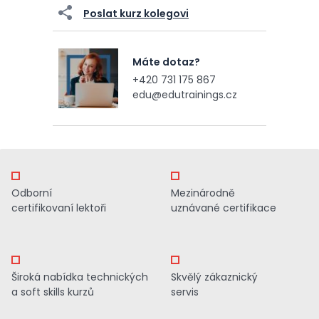
Poslat kurz kolegovi
Máte dotaz?
+420 731 175 867
edu@edutrainings.cz
Odborní
Mezinárodně
certifikovaní lektoři
uznávané certifikace
Široká nabídka technických
Skvělý zákaznický
a soft skills kurzů
servis