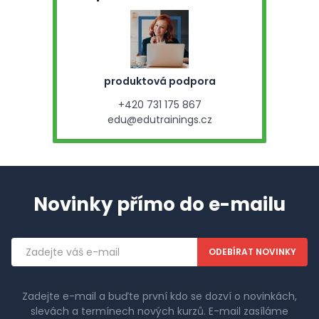
produktová podpora
+420 731 175 867
edu@edutrainings.cz
Novinky přímo do e-mailu
Emailová
adresa
Zadejte e-mail a buďte první kdo se dozví o novinkách,
slevách a termínech nových kurzů. E-mail zasíláme