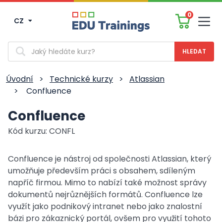
0
CZ
Men
Vyhledávání
Úvodní
>
Technické kurzy
>
Atlassian
>
Confluence
Confluence
Kód kurzu: CONFL
Confluence je nástroj od společnosti Atlassian, který
umožňuje především práci s obsahem, sdíleným
napříč firmou. Mimo to nabízí také možnost správy
dokumentů nejrůznějších formátů. Confluence lze
využít jako podnikový intranet nebo jako znalostní
bázi pro zákaznický portál, ovšem pro využití tohoto