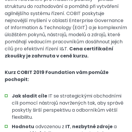
strukturu do rozhodování a pomáhá při vytváření
agilnějšího systému řízení. COBIT poskytuje
nejnovější myšlení v oblasti Enterprise Governance
of Information & Technology (EGIT) a je komplexním
úložištěm pokynů, nástrojů, modelů a zdrojů, které
pomáhají vedoucím pracovníkům dosáhnout jejich
cílů pro efektivní řízení I&T.
Cena certifikační
zkoušky je zahrnuta v ceně kurzu.
Kurz COBIT 2019 Fo
undation vám pomůže
pochopit:
Jak sladit cíle
IT se strategickými obchodními
cíli pomocí nástrojů navržených tak, aby správě
poskytly širší perspektivu a odborníkům větší
flexibilitu.
Hodnotu
odvozenou z
IT
,
nezbytné zdroje
a