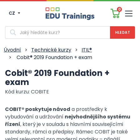
0
CZ
Men
Vyhledávání
Úvodní
>
Technické kurzy
>
ITIL®
>
Cobit® 2019 Foundation + exam
Cobit® 2019 Foundation +
exam
Kód kurzu: COBITE
COBIT® poskytuje návod
a prostředky k
vybudování a udržování
nejvhodnějšího systému
řízení
, který je v souladu s hlavními souvisejícími
standardy, rámci a předpisy. Rámec COBIT je také
velmi relevantní pro moderní podniky – přináší