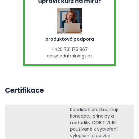
upravit kurz na míru?
produktová podpora
+420 731 175 867
edu@edutrainings.cz
Certifikace
Kandidáti prozkoumají
koncepty, principy a
metodiky COBIT 2019
používané k vytvoření,
vylepšení a údržbě