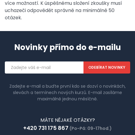
více možností. K úspěšnému složení zkoušky musí
uchazeči odpovědět správně na minimálně 50
otázek.
Novinky přímo do e-mailu
Emailová
adresa
Zadejte e-mail a buďte první kdo se dozví o novinkách,
slevách a termínech nových kurzů. E-mail zasíláme
maximálně jednou měsíčně.
MÁTE NĚJAKÉ OTÁZKY?
+420 731 175 867
(Po-Pá: 09-17hod.)