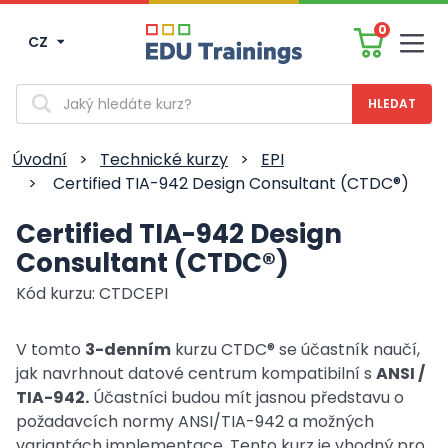
0
CZ
Men
Vyhledávání
Úvodní
>
Technické kurzy
>
EPI
>
Certified TIA-942 Design Consultant (CTDC®)
Certified TIA-942 Design
Consultant (CTDC®)
Kód kurzu: CTDCEPI
V tomto
3-denním
kurzu CTDC® se účastník naučí,
jak navrhnout datové centrum kompatibilní s
ANSI /
TIA-942.
Účastníci budou mít jasnou představu o
požadavcích normy ANSI/TIA-942 a možných
variantách implementace. Tento kurz je vhodný pro