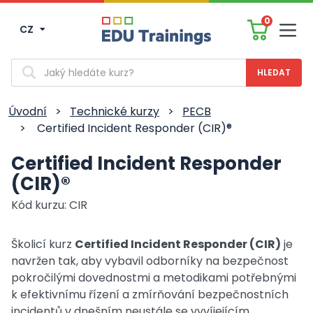
0
CZ
Men
Vyhledávání
Úvodní
>
Technické kurzy
>
PECB
>
Certified Incident Responder (CIR)®
Certified Incident Responder
(CIR)®
Kód kurzu: CIR
Školicí kurz
Certified Incident Responder (CIR)
je
navržen tak, aby vybavil odborníky na bezpečnost
pokročilými dovednostmi a metodikami potřebnými
k efektivnímu řízení a zmírňování bezpečnostních
incidentů v dnešním neustále se vyvíjejícím