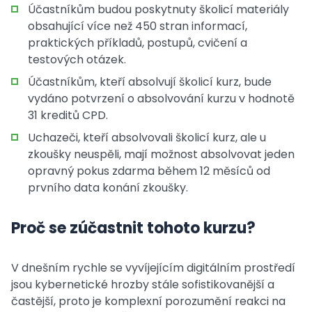
Účastníkům budou poskytnuty školicí materiály
obsahující více než 450 stran informací,
praktických příkladů, postupů, cvičení a
testových otázek.
Účastníkům, kteří absolvují školicí kurz, bude
vydáno potvrzení o absolvování kurzu v hodnotě
31 kreditů CPD.
Uchazeči, kteří absolvovali školicí kurz, ale u
zkoušky neuspěli, mají možnost absolvovat jeden
opravný pokus zdarma během 12 měsíců od
prvního data konání zkoušky.
Proč se zúčastnit tohoto kurzu?
V dnešním rychle se vyvíjejícím digitálním prostředí
jsou kybernetické hrozby stále sofistikovanější a
častější, proto je komplexní porozumění reakci na