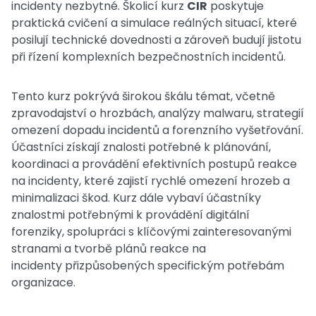
incidenty nezbytné. Školicí kurz
CIR
poskytuje
praktická cvičení a simulace reálných situací, které
posilují technické dovednosti a zároveň budují jistotu
při řízení komplexních bezpečnostních incidentů.
Tento kurz pokrývá širokou škálu témat, včetně
zpravodajství o hrozbách, analýzy malwaru, strategií
omezení dopadu incidentů a forenzního vyšetřování.
Účastníci získají znalosti potřebné k plánování,
koordinaci a provádění efektivních postupů reakce
na incidenty, které zajistí rychlé omezení hrozeb a
minimalizaci škod. Kurz dále vybaví účastníky
znalostmi potřebnými k provádění digitální
forenziky, spolupráci s klíčovými zainteresovanými
stranami a tvorbě plánů reakce na
incidenty přizpůsobených specifickým potřebám
organizace.