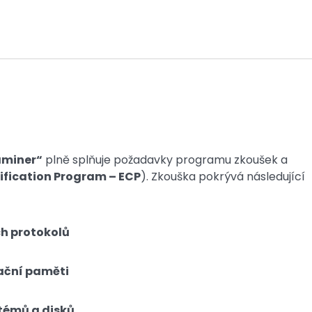
xaminer“
plně splňuje požadavky programu zkoušek a
ification Program – ECP
). Zkouška pokrývá následující
ch protokolů
rační paměti
témů a disků