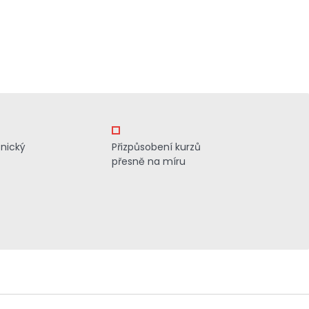
znický
Přizpůsobení kurzů
přesně na míru