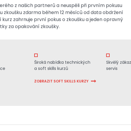
kterého z našich partnerů a neuspěli při prvním pokusu
ou zkoušku zdarma během 12 měsíců od data obdržení
í kurz zahrnuje první pokus o zkoušku a jeden opravný
atky za opakování zkoušky.
Široká nabídka technických
Skvělý záka
ace
a soft skills kurzů
servis
ZOBRAZIT SOFT SKILLS KURZY