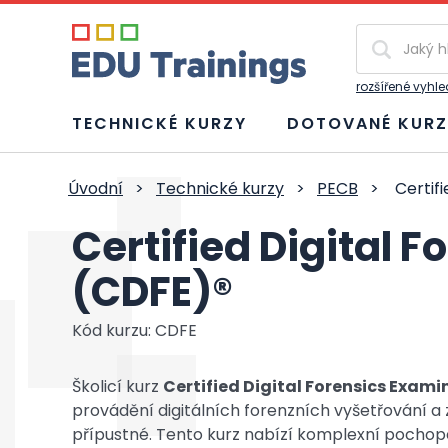
Vyhledávání
rozšířené vyhl
TECHNICKÉ KURZY
DOTOVANÉ KURZ
Úvodní
>
Technické kurzy
>
PECB
>
Certifi
Certified Digital 
(CDFE)®
Kód kurzu: CDFE
Školicí kurz
Certified Digital Forensics Exami
provádění digitálních forenzních vyšetřování a 
přípustné. Tento kurz nabízí komplexní pochope