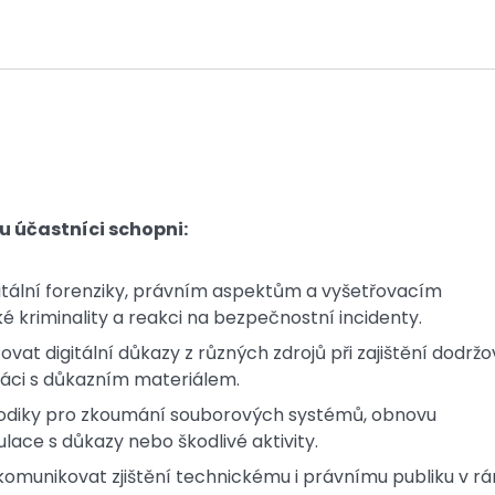
u účastníci schopni:
tální forenziky, právním aspektům a vyšetřovacím
 kriminality a reakci na bezpečnostní incidenty.
at digitální důkazy z různých zdrojů při zajištění dodržo
ráci s důkazním materiálem.
etodiky pro zkoumání souborových systémů, obnovu
ce s důkazy nebo škodlivé aktivity.
komunikovat zjištění technickému i právnímu publiku v r