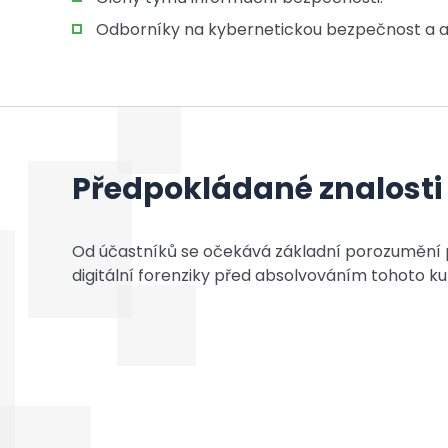
Odborníky na kybernetickou bezpečnost a an
Předpokládané znalosti
Od účastníků se očekává základní porozumění p
digitální forenziky před absolvováním tohoto ku