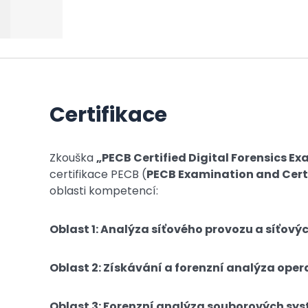
Certifikace
Zkouška
„PECB Certified Digital Forensics E
certifikace PECB (
PECB Examination and Cert
oblasti kompetencí:
Oblast 1: Analýza síťového provozu a síťový
Oblast 2: Získávání a forenzní analýza ope
Oblast 3: Forenzní analýza souborových sys