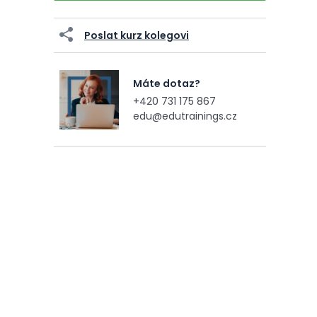
Poslat kurz kolegovi
Máte dotaz?
+420 731 175 867
edu@edutrainings.cz