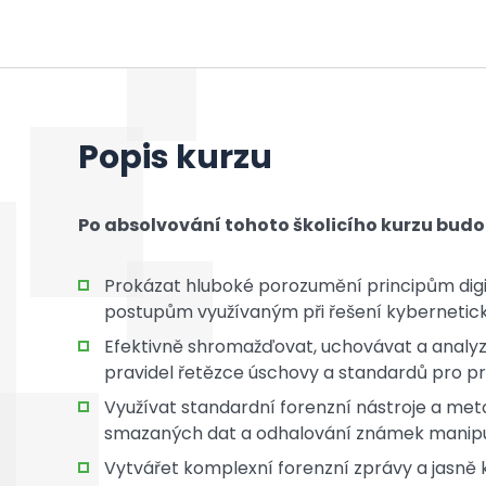
Popis kurzu
Po absolvování tohoto školicího kurzu budo
Prokázat hluboké porozumění principům digi
postupům využívaným při řešení kybernetické
Efektivně shromažďovat, uchovávat a analyzov
pravidel řetězce úschovy a standardů pro p
Využívat standardní forenzní nástroje a m
smazaných dat a odhalování známek manipula
Vytvářet komplexní forenzní zprávy a jasně 