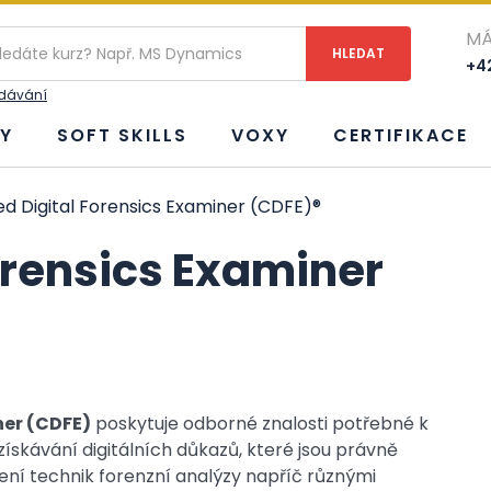
MÁ
+42
edávání
Y
SOFT SKILLS
VOXY
CERTIFIKACE
ed Digital Forensics Examiner (CDFE)®
Forensics Examiner
ner (CDFE)
poskytuje odborné znalosti potřebné k
získávání digitálních důkazů, které jsou právně
ní technik forenzní analýzy napříč různými