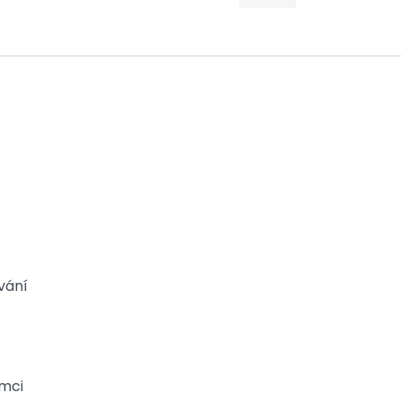
vání
ámci