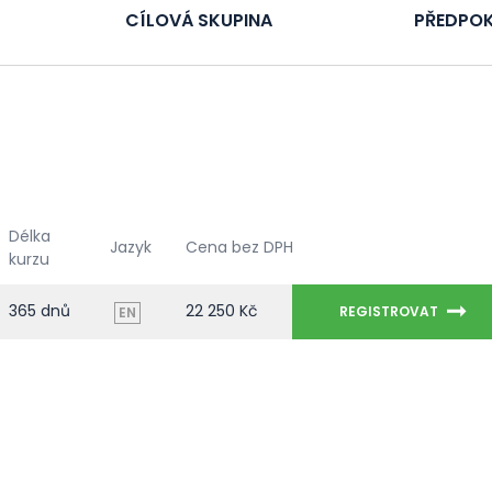
CÍLOVÁ SKUPINA
PŘEDPOK
Délka
Jazyk
Cena bez DPH
kurzu
365 dnů
22 250 Kč
REGISTROVAT
EN