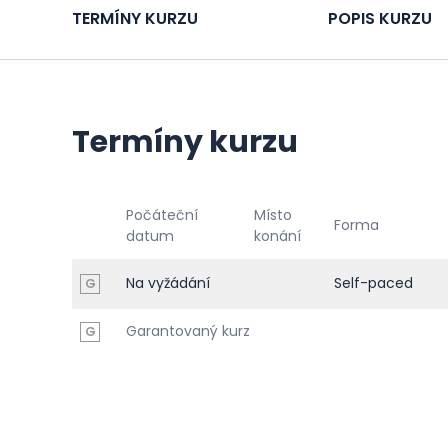
TERMÍNY KURZU
POPIS KURZU
Termíny kurzu
Počáteční
Místo
Forma
datum
konání
Na vyžádání
Self-paced
G
Garantovaný kurz
G