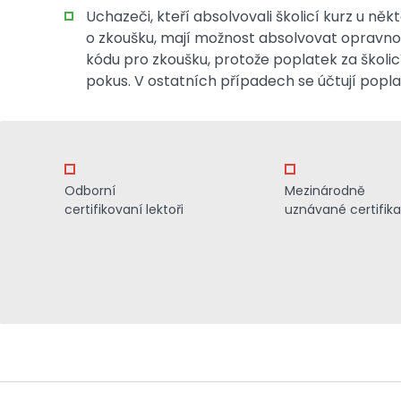
Uchazeči, kteří absolvovali školicí kurz u ně
o zkoušku, mají možnost absolvovat opravn
kódu pro zkoušku, protože poplatek za školic
pokus. V ostatních případech se účtují popl
Odborní
Mezinárodně
certifikovaní lektoři
uznávané certifik