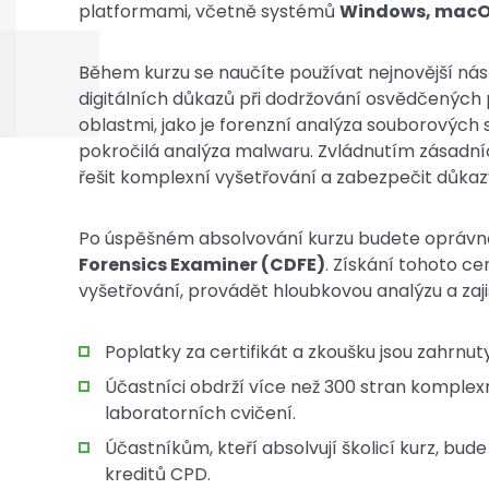
platformami, včetně systémů
Windows, macOS
Během kurzu se naučíte používat nejnovější nás
digitálních důkazů při dodržování osvědčených 
oblastmi, jako je forenzní analýza souborových
pokročilá analýza malwaru. Zvládnutím zásadních
řešit komplexní vyšetřování a zabezpečit důkaz
Po úspěšném absolvování kurzu budete oprávn
Forensics Examiner (CDFE)
. Získání tohoto ce
vyšetřování, provádět hloubkovou analýzu a zajis
Poplatky za certifikát a zkoušku jsou zahrnuty
Účastníci obdrží více než 300 stran komplex
laboratorních cvičení.
Účastníkům, kteří absolvují školicí kurz, bu
kreditů CPD.