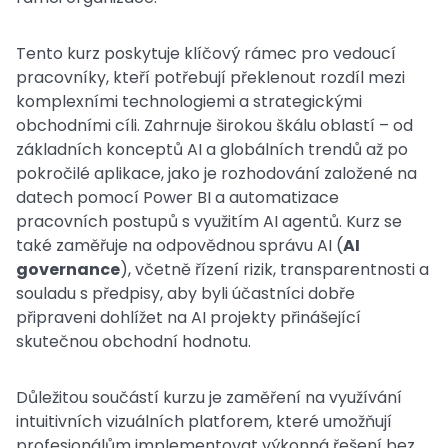
Tento kurz poskytuje klíčový rámec pro vedoucí
pracovníky, kteří potřebují překlenout rozdíl mezi
komplexními technologiemi a strategickými
obchodními cíli. Zahrnuje širokou škálu oblastí – od
základních konceptů AI a globálních trendů až po
pokročilé aplikace, jako je rozhodování založené na
datech pomocí Power BI a automatizace
pracovních postupů s využitím AI agentů. Kurz se
také zaměřuje na odpovědnou správu AI (
AI
governance
), včetně řízení rizik, transparentnosti a
souladu s předpisy, aby byli účastníci dobře
připraveni dohlížet na AI projekty přinášející
skutečnou obchodní hodnotu.
Důležitou součástí kurzu je zaměření na využívání
intuitivních vizuálních platforem, které umožňují
profesionálům implementovat výkonná řešení bez