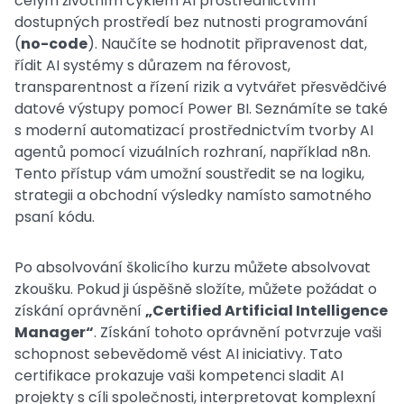
celým životním cyklem AI prostřednictvím
dostupných prostředí bez nutnosti programování
(
no-code
). Naučíte se hodnotit připravenost dat,
řídit AI systémy s důrazem na férovost,
transparentnost a řízení rizik a vytvářet přesvědčivé
datové výstupy pomocí Power BI. Seznámíte se také
s moderní automatizací prostřednictvím tvorby AI
agentů pomocí vizuálních rozhraní, například n8n.
Tento přístup vám umožní soustředit se na logiku,
strategii a obchodní výsledky namísto samotného
psaní kódu.
Po absolvování školicího kurzu můžete absolvovat
zkoušku. Pokud ji úspěšně složíte, můžete požádat o
získání oprávnění
„Certified Artificial Intelligence
Manager“
. Získání tohoto oprávnění potvrzuje vaši
schopnost sebevědomě vést AI iniciativy. Tato
certifikace prokazuje vaši kompetenci sladit AI
projekty s cíli společnosti, interpretovat komplexní