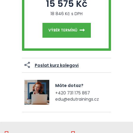
15 575 Kč
18 846 Kč s DPH
VÝBĚR TERMÍNŮ
Poslat kurz kolegovi
Máte dotaz?
+420 731 175 867
edu@edutrainings.cz