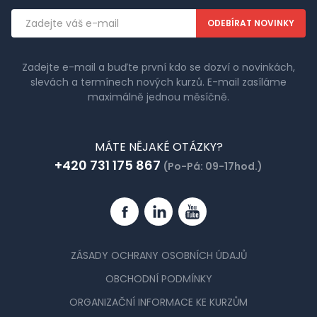
Emailová
adresa
Zadejte e-mail a buďte první kdo se dozví o novinkách,
slevách a termínech nových kurzů. E-mail zasíláme
maximálně jednou měsíčně.
MÁTE NĚJAKÉ OTÁZKY?
+420 731 175 867
(Po-Pá: 09-17hod.)
Facebook
Linkedin
YouTube
ZÁSADY OCHRANY OSOBNÍCH ÚDAJŮ
OBCHODNÍ PODMÍNKY
ORGANIZAČNÍ INFORMACE KE KURZŮM