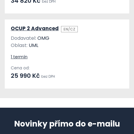
34 820 Kč
bez DPH
OCUP 2 Advanced
EN/CZ
Dodavatel:
OMG
Oblast:
UML
1 termín
Cena od:
25 990 Kč
bez DPH
Novinky přímo do e-mailu