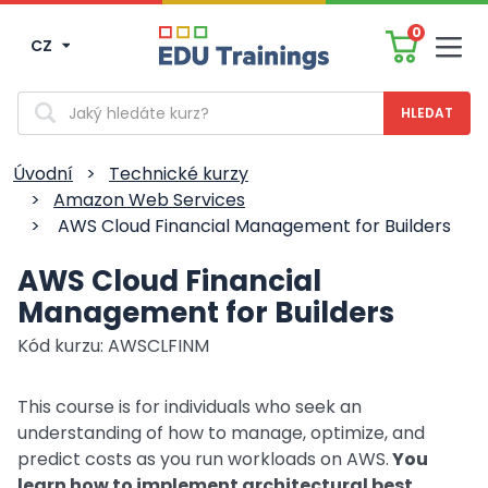
0
CZ
Men
Vyhledávání
Úvodní
>
Technické kurzy
>
Amazon Web Services
>
AWS Cloud Financial Management for Builders
AWS Cloud Financial
Management for Builders
Kód kurzu: AWSCLFINM
This course is for individuals who seek an
understanding of how to manage, optimize, and
predict costs as you run workloads on AWS.
You
learn how to implement architectural best