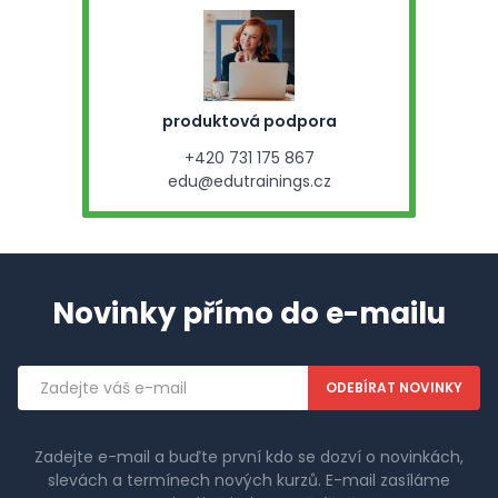
produktová podpora
+420 731 175 867
edu@edutrainings.cz
Novinky přímo do e-mailu
Emailová
adresa
Zadejte e-mail a buďte první kdo se dozví o novinkách,
slevách a termínech nových kurzů. E-mail zasíláme