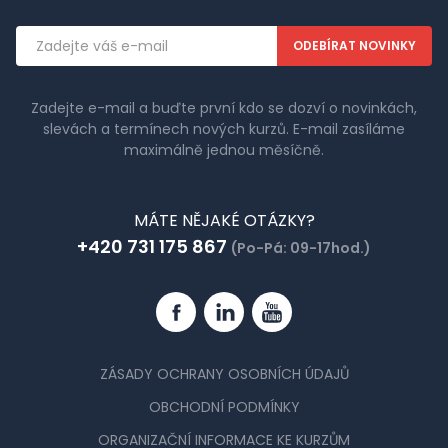
Emailová
adresa
Zadejte e-mail a buďte první kdo se dozví o novinkách,
slevách a termínech nových kurzů. E-mail zasíláme
maximálně jednou měsíčně.
MÁTE NĚJAKÉ OTÁZKY?
+420 731 175 867
(Po-Pá: 09-17hod.)
Facebook
Linkedin
YouTube
ZÁSADY OCHRANY OSOBNÍCH ÚDAJŮ
OBCHODNÍ PODMÍNKY
ORGANIZAČNÍ INFORMACE KE KURZŮM