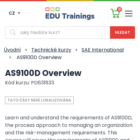
0
CZ
Men
Vyhledávání
Úvodní
>
Technické kurzy
>
SAE International
>
AS9100D Overview
AS9100D Overview
Kód kurzu: PD631833
TATO ČÁST NENÍ LOKALIZOVÁNA
Learn and understand the requirements of AS9100D,
the process approach to managing an organization
and the risk-management requirements. This