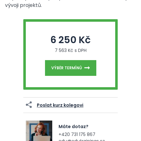
vývoji projektů.
6 250 Kč
7 563 Kč s DPH
VÝBĚR TERMÍNŮ
Poslat kurz kolegovi
Máte dotaz?
+420 731 175 867
edu@edutrainings.cz