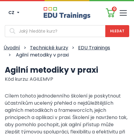
0
CZ
Men
Vyhledávání
Úvodní
>
Technické kurzy
>
EDU Trainings
>
Agilní metodiky v praxi
Agilní metodiky v praxi
Kód kurzu: AGILEMVP
Cílem tohoto jednodenního školení je p
oskytnout
účastníkům ucelený přehled o nejdůležitějších
agilních metodikách a frameworcích, jejich
principech a aplikaci v praxi. Školení je navrženo tak,
aby pomohlo pochopit, jak agilní přístup může
zlepšit týmovou spolupráci, flexibilitu a efektivitu při