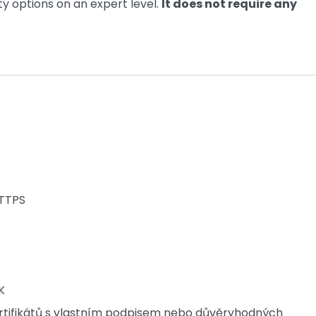
y options on an expert level.
It does not require any
HTTPS
K
tifikátů s vlastním podpisem nebo důvěryhodných