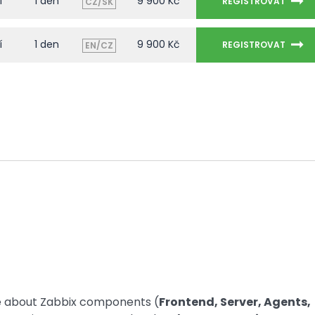
í
1 den
9 900 Kč
REGISTROVAT
CZ/SK
í
1 den
9 900 Kč
REGISTROVAT
EN/CZ
ge about Zabbix components (
Frontend, Server, Agents,