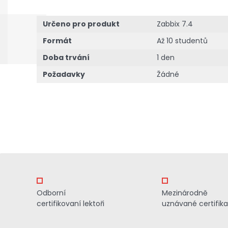
Určeno pro produkt
Zabbix 7.4
Formát
Až 10 studentů
Doba trvání
1 den
Požadavky
Žádné
Odborní
Mezinárodně
certifikovaní lektoři
uznávané certifik