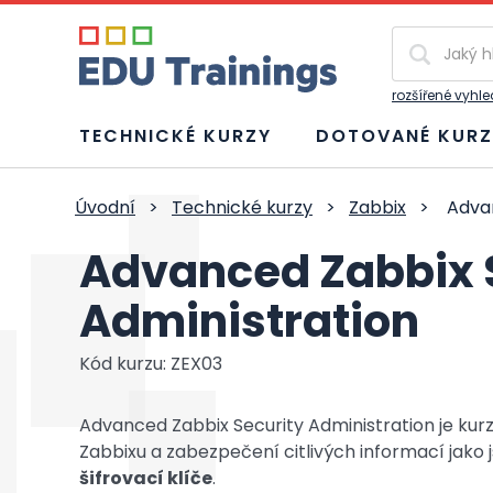
Vyhledávání
rozšířené vyhl
TECHNICKÉ KURZY
DOTOVANÉ KURZ
Úvodní
>
Technické kurzy
>
Zabbix
>
Advan
Advanced Zabbix 
Administration
Kód kurzu: ZEX03
Advanced Zabbix Security Administration je ku
Zabbixu a zabezpečení citlivých informací jako 
šifrovací klíče
.