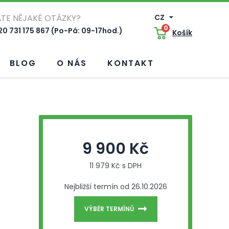
TE NĚJAKÉ OTÁZKY?
CZ
0
0 731 175 867 (Po-Pá: 09-17hod.)
Košík
BLOG
O NÁS
KONTAKT
9 900 Kč
11 979 Kč s DPH
Nejbližší termín od 26.10.2026
VÝBĚR TERMÍNŮ