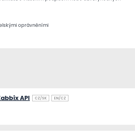
elskými oprávněními
Zabbix API
CZ/SK
EN/CZ