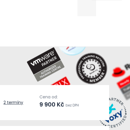
Cena od:
2 termíny
9 900 Kč
bez DPH