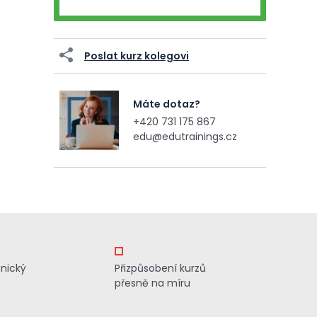
Poslat kurz kolegovi
Máte dotaz?
+420 731 175 867
edu@edutrainings.cz
znický
Přizpůsobení kurzů
přesně na míru