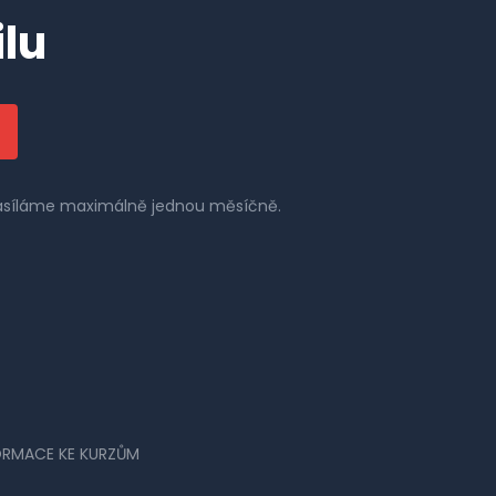
lu
 zasíláme maximálně jednou měsíčně.
ORMACE KE KURZŮM