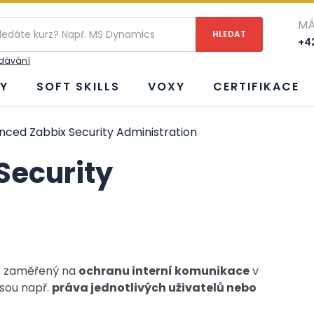
MÁ
+42
edávání
Y
SOFT SKILLS
VOXY
CERTIFIKACE
ced Zabbix Security Administration
Security
rz zaměřený na
ochranu interní komunikace
v
jsou např.
práva jednotlivých uživatelů nebo