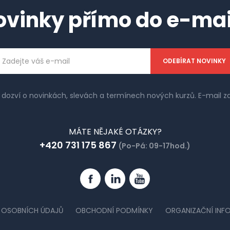
ovinky přímo do e-mai
ailová
dresa
e dozví o novinkách, slevách a termínech nových kurzů. E-mail
MÁTE NĚJAKÉ OTÁZKY?
+420 731 175 867
(Po-Pá: 09-17hod.)
Facebook
Linkedin
YouTube
 OSOBNÍCH ÚDAJŮ
OBCHODNÍ PODMÍNKY
ORGANIZAČNÍ INF