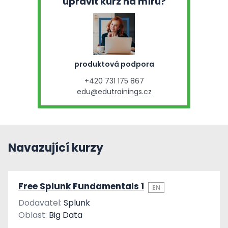
upravit kurz na míru?
produktová podpora
+420 731 175 867
edu@edutrainings.cz
Navazující kurzy
Free Splunk Fundamentals 1
EN
Dodavatel:
Splunk
Oblast:
Big Data