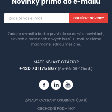
Novinky přímo do e-mailu
Emailová
adresa
Zadejte e-mail a buďte první kdo se dozví o novinkách,
slevách a termínech nových kurzů. E-mail zasíláme
maximálně jednou měsíčně.
MÁTE NĚJAKÉ OTÁZKY?
+420 731 175 867
(Po-Pá: 09-17hod.)
Facebook
Linkedin
YouTube
ZÁSADY OCHRANY OSOBNÍCH ÚDAJŮ
OBCHODNÍ PODMÍNKY