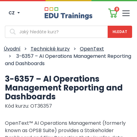
0
CZ
Men
Vyhledávání
Úvodní
>
Technické kurzy
>
OpenText
>
3-6357 – AI Operations Management Reporting
and Dashboards
3-6357 – AI Operations
Management Reporting and
Dashboards
Kód kurzu: OT36357
OpenText™ AI Operations Management (formerly
known as OPSB Suite) provides a Stakeholder