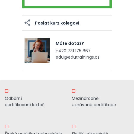
Poslat kurz kolegovi
Máte dotaz?
+420 731 175 867
edu@edutrainings.cz
Odborní
Mezinárodně
certifikovaní lektoři
uznávané certifikace
Široká nabídka technických
Skvělý zákaznický