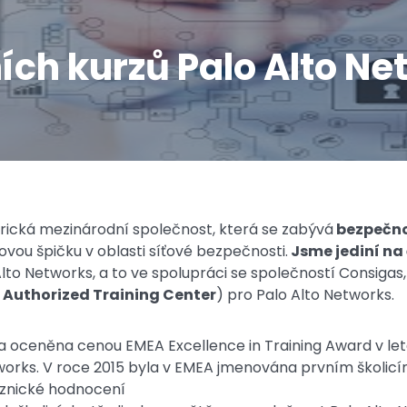
ích kurzů Palo Alto N
rická mezinárodní společnost, která se zabývá
bezpečno
ovou špičku v oblasti síťové bezpečnosti.
Jsme jediní na
lto Networks, a to ve spolupráci se společností Consigas
e Authorized Training Center
) pro Palo Alto Networks.
a oceněna cenou EMEA Excellence in Training Award v let
works. V roce 2015 byla v EMEA jmenována prvním školicí
kaznické hodnocení