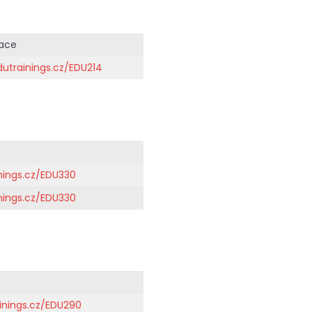
race
utrainings.cz/EDU214
nings.cz/EDU330
nings.cz/EDU330
inings.cz/EDU290