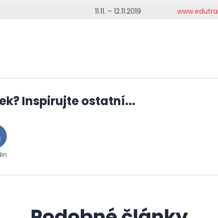
11.11. – 12.11.2019
www.edutra
ek? Inspirujte ostatní...
din
Podobné články