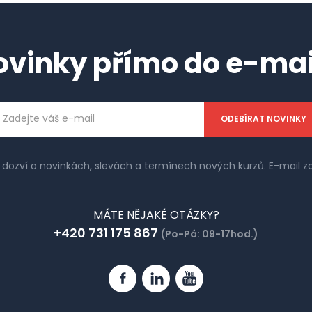
ovinky přímo do e-mai
ailová
dresa
e dozví o novinkách, slevách a termínech nových kurzů. E-mail
MÁTE NĚJAKÉ OTÁZKY?
+420 731 175 867
(Po-Pá: 09-17hod.)
Facebook
Linkedin
YouTube