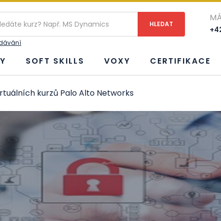
MÁ
+42
edávání
Y
SOFT SKILLS
VOXY
CERTIFIKACE
rtuálních kurzů Palo Alto Networks