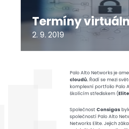
Termíny virtuáln
2. 9. 2019
Palo Alto Networks je ame
cloudů.
Řadí se mezi svět
komplexní portfolio Palo A
školícím střediskem (
Elit
Společnost
Consigas
byl
společností Palo Alto Net
Networks Elite. Jejich zá