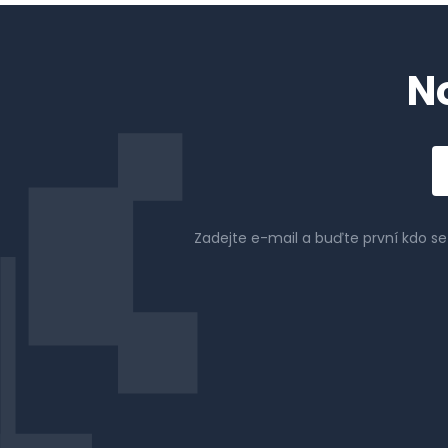
N
Em
a
Zadejte e-mail a buďte první kdo s