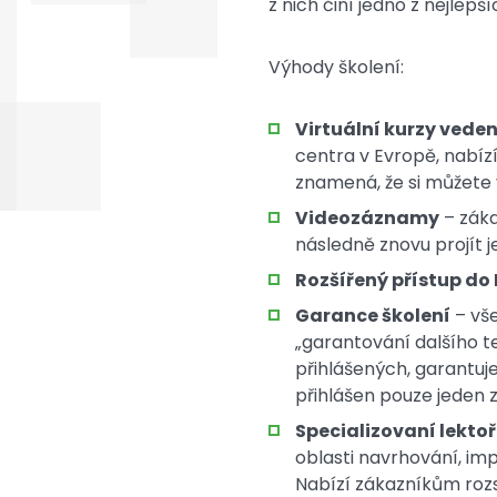
z nich činí jedno z nejlep
Výhody školení:
Virtuální kurzy veden
centra v Evropě, nabíz
znamená, že si můžete 
Videozáznamy
– záka
následně znovu projít 
Rozšířený přístup do
Garance školení
– vše
„garantování dalšího t
přihlášených, garantuj
přihlášen pouze jeden 
Specializovaní lektoř
oblasti navrhování, i
Nabízí zákazníkům rozs