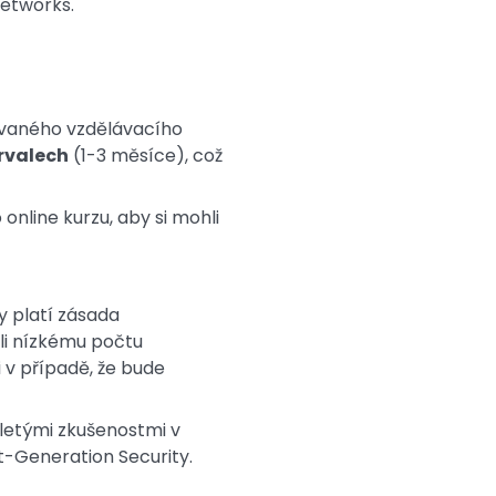
Networks.
ovaného vzdělávacího
ervalech
(1-3 měsíce), což
nline kurzu, aby si mohli
y platí zásada
li nízkému počtu
 v případě, že bude
aletými zkušenostmi v
-Generation Security.