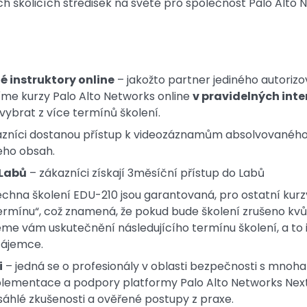
ších školicích středisek na světě pro společnost Palo Alto 
é instruktory online
– jakožto partner jediného autoriz
íme kurzy Palo Alto Networks online
v pravidelných int
vybrat z více termínů školení.
zníci dostanou přístup k videozáznamům absolvovaného o
jeho obsah.
 Labů
– zákazníci získají 3měsíční přístup do Labů
chna školení EDU-210 jsou garantovaná, pro ostatní kurz
ermínu“, což znamená, že pokud bude školení zrušeno kvů
eme vám uskutečnění následujícího termínu školení, a to i
zájemce.
i
– jedná se o profesionály v oblasti bezpečnosti s mnoh
mplementace a podpory platformy Palo Alto Networks Next
áhlé zkušenosti a ověřené postupy z praxe.