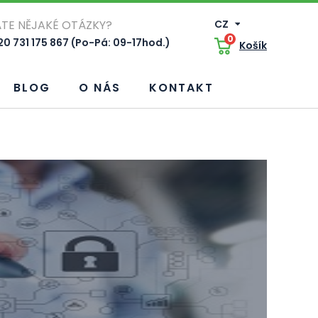
TE NĚJAKÉ OTÁZKY?
CZ
0
0 731 175 867 (Po-Pá: 09-17hod.)
Košík
BLOG
O NÁS
KONTAKT