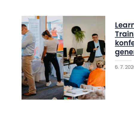
Lear
Train
konfe
gene
6. 7. 20