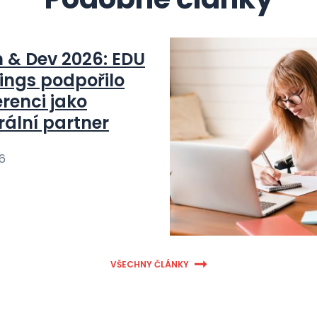
n & Dev 2026: EDU
ings podpořilo
renci jako
rální partner
26
VŠECHNY ČLÁNKY