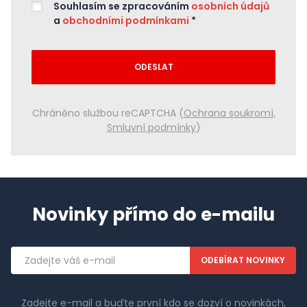
Souhlasím se zpracováním
osobních údajů
a
obchodními podmínkami
*
ODESLAT
Chráněno službou reCAPTCHA (
Ochrana soukromí
,
Smluvní podmínky
)
Novinky přímo do e-mailu
Emailová
adresa
Zadejte e-mail a buďte první kdo se dozví o novinkách,