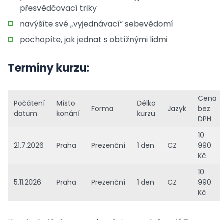
přesvědčovací triky
navýšíte své „vyjednávací“ sebevědomí
pochopíte, jak jednat s obtížnými lidmi
Termíny kurzu:
Cena
Počátení
Místo
Délka
Forma
Jazyk
bez
datum
konání
kurzu
DPH
10
21.7.2026
Praha
Prezenční
1 den
CZ
990
Kč
10
5.11.2026
Praha
Prezenční
1 den
CZ
990
Kč