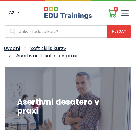
0
CZ
Men
Vyhledávání
Úvodní
>
Soft skills kurzy
>
Asertivní desatero v praxi
Asertivní desatero v
praxi