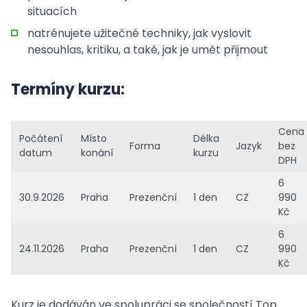
situacích
natrénujete užitečné techniky, jak vyslovit
nesouhlas, kritiku, a také, jak je umět přijmout
Termíny kurzu:
Cena
Počátení
Místo
Délka
Forma
Jazyk
bez
datum
konání
kurzu
DPH
6
30.9.2026
Praha
Prezenční
1 den
CZ
990
Kč
6
24.11.2026
Praha
Prezenční
1 den
CZ
990
Kč
Kurz je dodáván ve spolupráci se společností Top