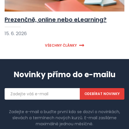
Prezenčně, online nebo eLearning?
15. 6. 2026
VŠECHNY ČLÁNKY
Novinky přímo do e-mailu
Emailová
adresa
Zadejte e-mail a buďte první kdo se dozví o novinkách,
slevách a termínech nových kurzů. E-mail zasíláme
maximálně jednou měsíčně.