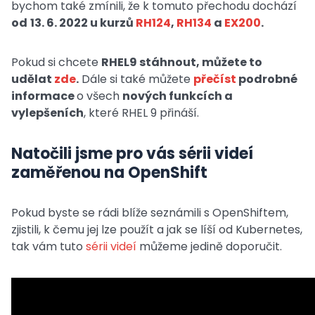
bychom také zmínili, že k tomuto přechodu dochází
od
13. 6. 2022 u kurzů
RH124
,
RH134
a
EX200
.
Pokud si chcete
RHEL9 stáhnout, můžete to
udělat
zde
.
Dále si také můžete
přečíst
podrobné
informace
o všech
nových funkcích a
vylepšeních
, které RHEL 9 přináší.
Natočili jsme pro vás sérii videí
zaměřenou na OpenShift
Pokud byste se rádi blíže seznámili s OpenShiftem,
zjistili, k čemu jej lze použít a jak se líší od Kubernetes,
tak vám tuto
sérii videí
můžeme jedině doporučit.