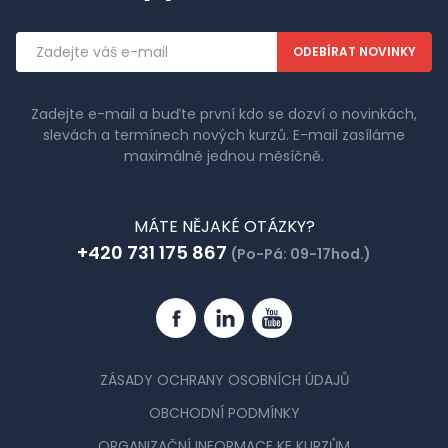
Emailová
adresa
Zadejte e-mail a buďte první kdo se dozví o novinkách,
slevách a termínech nových kurzů. E-mail zasíláme
maximálně jednou měsíčně.
MÁTE NĚJAKÉ OTÁZKY?
+420 731 175 867
(Po-Pá: 09-17hod.)
Facebook
Linkedin
YouTube
ZÁSADY OCHRANY OSOBNÍCH ÚDAJŮ
OBCHODNÍ PODMÍNKY
ORGANIZAČNÍ INFORMACE KE KURZŮM