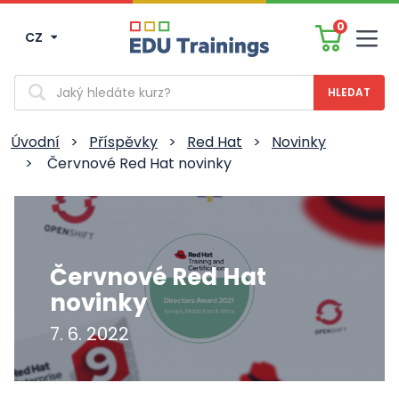
0
CZ
Men
Vyhledávání
Úvodní
>
Příspěvky
>
Red Hat
>
Novinky
>
Červnové Red Hat novinky
Červnové Red Hat
novinky
7. 6. 2022