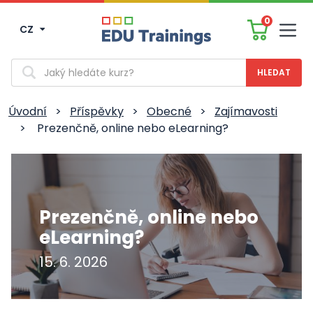
0
CZ
Men
Vyhledávání
Úvodní
>
Příspěvky
>
Obecné
>
Zajímavosti
>
Prezenčně, online nebo eLearning?
Prezenčně, online nebo
eLearning?
15. 6. 2026