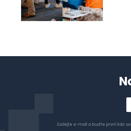
N
Em
a
Zadejte e-mail a buďte první kdo s