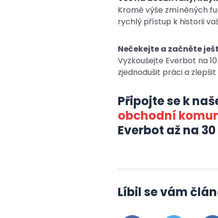
Kromě výše zmíněných fu
rychlý přístup k historii v
Nečekejte a začněte ješ
Vyzkoušejte Everbot na 10
zjednodušit práci a zlepšit
Připojte se k n
obchodní komun
Everbot až na 3
Líbil se vám člán