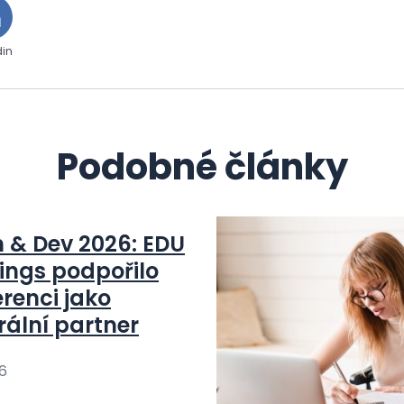
din
Podobné články
n & Dev 2026: EDU
ings podpořilo
renci jako
rální partner
26