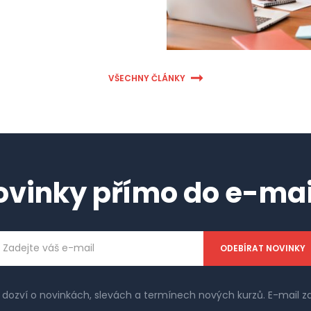
VŠECHNY ČLÁNKY
ovinky přímo do e-mai
ailová
dresa
e dozví o novinkách, slevách a termínech nových kurzů. E-mail