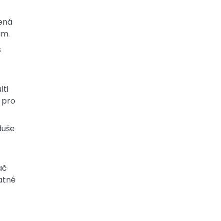
vená
ám.
s
lti
 pro
duše
ač
atné