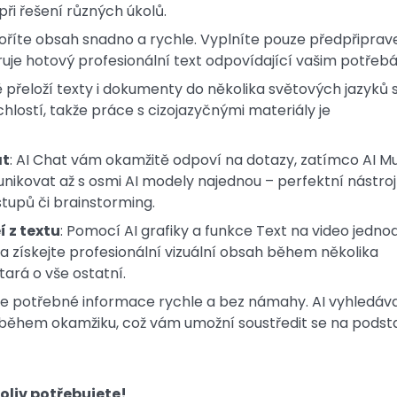
ři řešení různých úkolů.
tvoříte obsah snadno a rychle. Vyplníte pouze předpřipra
uje hotový profesionální text odpovídající vašim potřeb
ě přeloží texty i dokumenty do několika světových jazyků 
hlostí, takže práce s cizojazyčnými materiály je
at
: AI Chat vám okamžitě odpoví na dotazy, zatímco AI Mu
kovat až s osmi AI modely najednou – perfektní nástroj
tupů či brainstorming.
í z textu
: Pomocí AI grafiky a funkce Text na video jedno
a získejte profesionální vizuální obsah během několika
ará o vše ostatní.
te potřebné informace rychle a bez námahy. AI vyhledáv
y během okamžiku, což vám umožní soustředit se na podst
oliv potřebujete!