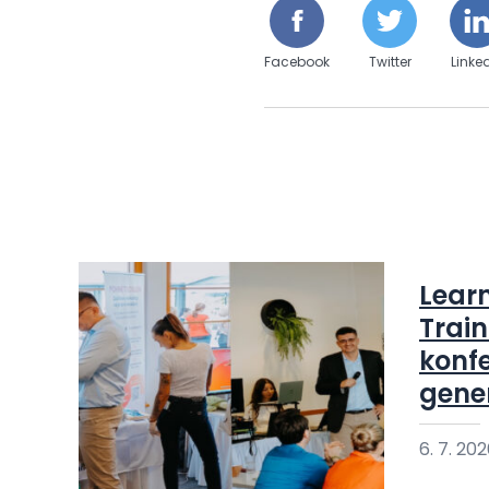
Facebook
Twitter
Linke
Lear
Train
konfe
gene
6. 7. 20