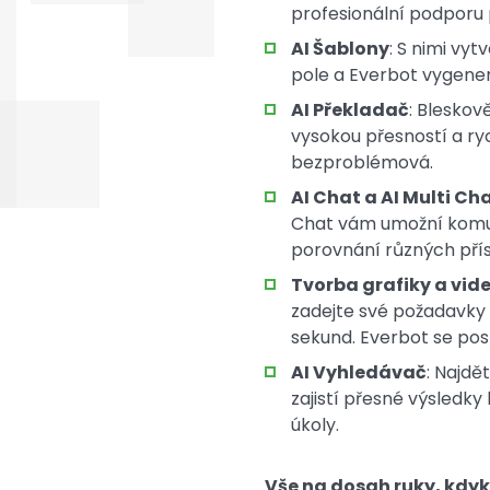
profesionální podporu p
AI Šablony
: S nimi vy
pole a Everbot vygener
AI Překladač
: Bleskov
vysokou přesností a ryc
bezproblémová.
AI Chat a AI Multi Ch
Chat vám umožní komuni
porovnání různých přís
Tvorba grafiky a vide
zadejte své požadavky 
sekund. Everbot se post
AI Vyhledávač
: Najdě
zajistí přesné výsledk
úkoly.
Vše na dosah ruky, kdyk