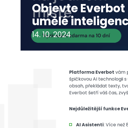
Objevte Everbot –
umělé inteligen
14. 10. 2024
Platforma Everbot
vám p
špičkovou AI technologii 
obsah, překládat texty, tv
Everbot šetří váš čas, zvyš
Nejdůležitější funkce Ev
AI Asistenti
: Více než