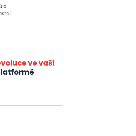
ů a
stali.
evoluce ve vaší
 platformě