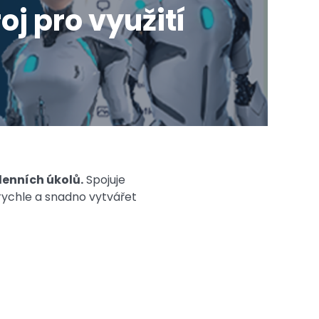
oj pro využití
denních úkolů.
Spojuje
 rychle a snadno vytvářet