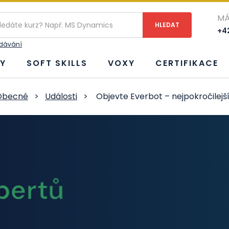
MÁ
+42
edávání
Y
SOFT SKILLS
VOXY
CERTIFIKACE
Obecné
>
Události
>
Objevte Everbot – nejpokročilejší 