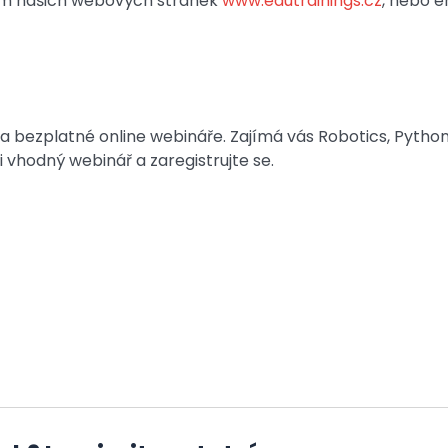
ím našich webových stránek
www.edutrainings.cz
, nebo e
a bezplatné online webináře. Zajímá vás Robotics, Pytho
i vhodný webinář a zaregistrujte se.