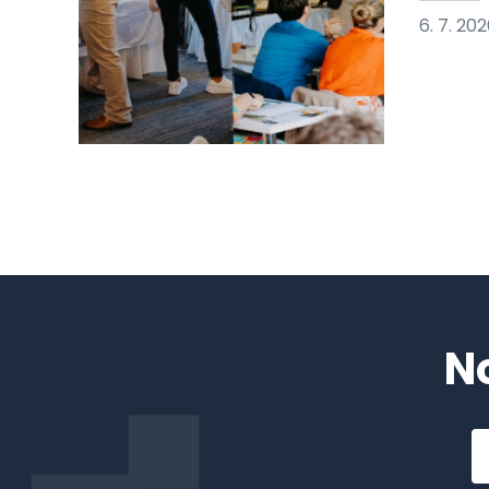
6. 7. 20
N
Em
a