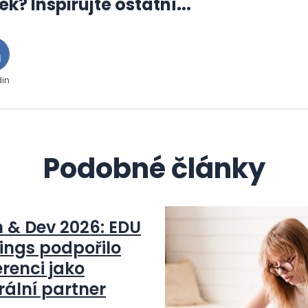
ek? Inspirujte ostatní...
din
Podobné články
n & Dev 2026: EDU
ings podpořilo
renci jako
rální partner