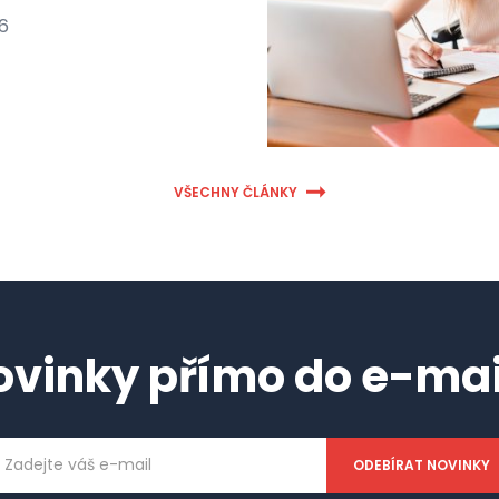
26
VŠECHNY ČLÁNKY
ovinky přímo do e-mai
ailová
dresa