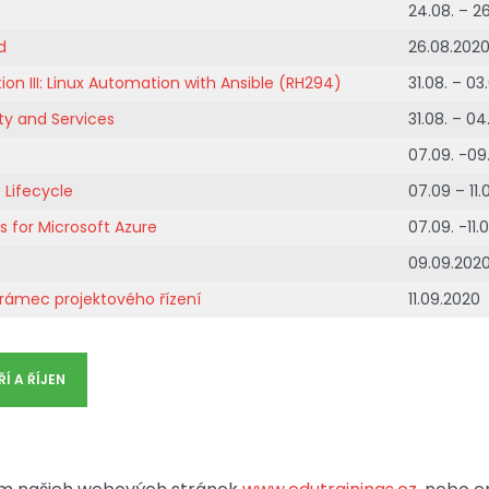
24.08. – 2
d
26.08.202
on III: Linux Automation with Ansible (RH294)
31.08. – 0
ty and Services
31.08. – 0
07.09. -09
 Lifecycle
07.09 – 11
s for Microsoft Azure
07.09. -11.
09.09.202
 rámec projektového řízení
11.09.2020
Í A ŘÍJEN