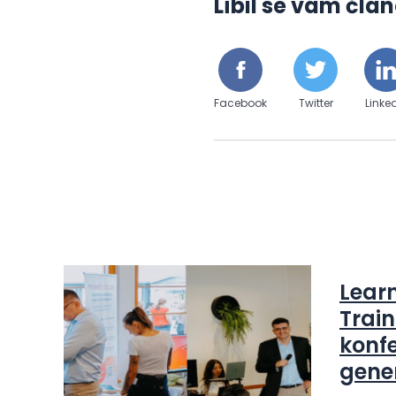
Líbil se vám člán
Facebook
Twitter
Linke
Lear
Train
konfe
gene