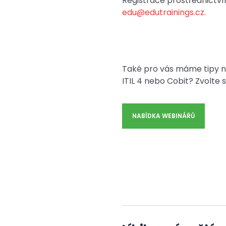
Registrace prostřednictv
edu@edutrainings.cz
.
Také pro vás máme tipy n
ITIL 4 nebo Cobit? Zvolte s
NABÍDKA WEBINÁŘŮ