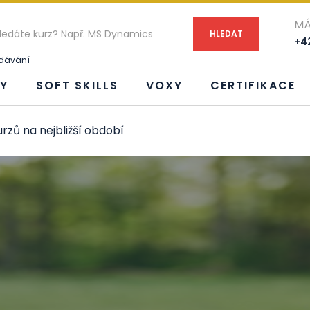
MÁ
+42
edávání
Y
SOFT SKILLS
VOXY
CERTIFIKACE
rzů na nejbližší období