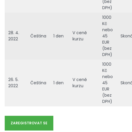
(bez
DPH)
1000
Kč
nebo
28. 4.
V ceně
Čeština
1 den
45
Skonč
2022
kurzu
EUR
(bez
DPH)
1000
Kč
nebo
26. 5.
V ceně
Čeština
1 den
45
Skonč
2022
kurzu
EUR
(bez
DPH)
ZAREGISTROVAT SE