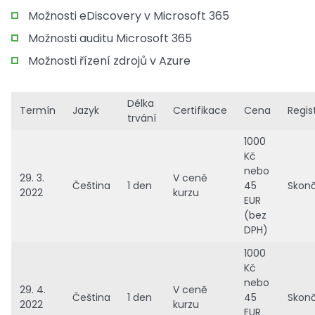
Možnosti eDiscovery v Microsoft 365
Možnosti auditu Microsoft 365
Možnosti řízení zdrojů v Azure
Délka
Termín
Jazyk
Certifikace
Cena
Regis
trvání
1000
Kč
nebo
29. 3.
V ceně
Čeština
1 den
45
Skonč
2022
kurzu
EUR
(bez
DPH)
1000
Kč
nebo
29. 4.
V ceně
Čeština
1 den
45
Skonč
2022
kurzu
EUR