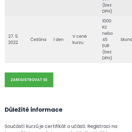
(bez
DPH)
1000
Kč
nebo
27. 5.
V ceně
Čeština
1 den
45
Skonč
2022
kurzu
EUR
(bez
DPH)
ZAREGISTROVAT SE
Důležité informace
Součástí kurzů je certifikát o učásti. Registraci na