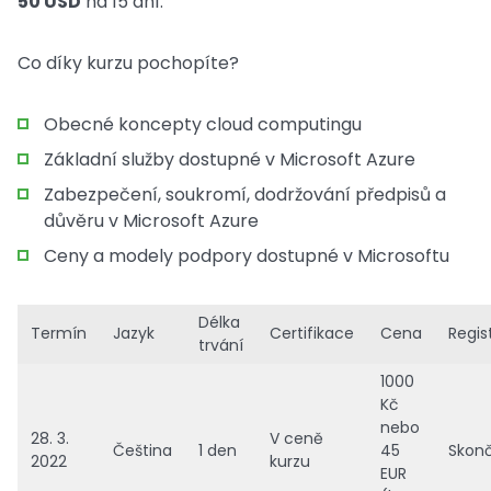
50 USD
na 15 dní.
Co díky kurzu pochopíte?
Obecné koncepty cloud computingu
Základní služby dostupné v Microsoft Azure
Zabezpečení, soukromí, dodržování předpisů a
důvěru v Microsoft Azure
Ceny a modely podpory dostupné v Microsoftu
Délka
Termín
Jazyk
Certifikace
Cena
Regis
trvání
1000
Kč
nebo
28. 3.
V ceně
Čeština
1 den
45
Skonč
2022
kurzu
EUR