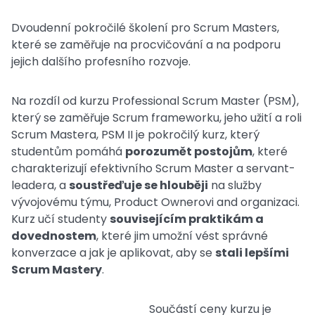
Dvoudenní pokročilé školení pro Scrum Masters,
které se zaměřuje na procvičování a na podporu
jejich dalšího profesního rozvoje.
Na rozdíl od kurzu Professional Scrum Master (PSM),
který se zaměřuje Scrum frameworku, jeho užití a roli
Scrum Mastera, PSM II je pokročilý kurz, který
studentům pomáhá
porozumět postojům
, které
charakterizují efektivního Scrum Master a servant-
leadera, a
soustřeďuje se hlouběji
na služby
vývojovému týmu, Product Ownerovi and organizaci.
Kurz učí studenty
souvisejícím praktikám a
dovednostem
, které jim umožní vést správné
konverzace a jak je aplikovat, aby se
stali lepšími
Scrum Mastery
.
Součástí ceny kurzu je