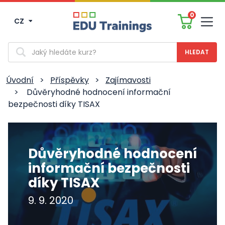
0
CZ
Men
Vyhledávání
Úvodní
>
Příspěvky
>
Zajímavosti
>
Důvěryhodné hodnocení informační
bezpečnosti díky TISAX
Důvěryhodné hodnocení
informační bezpečnosti
díky TISAX
9. 9. 2020