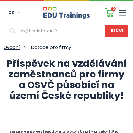
0
CZ
Men
Vyhledávání
Úvodní
>
Dotace pro firmy
Příspěvek na vzdělávání
zaměstnanců pro firmy
a OSVČ působící na
území České republiky!
MINISTERSTVÍ PRÁCE A SOCIÁLNÍCH VĚCÍ ČR