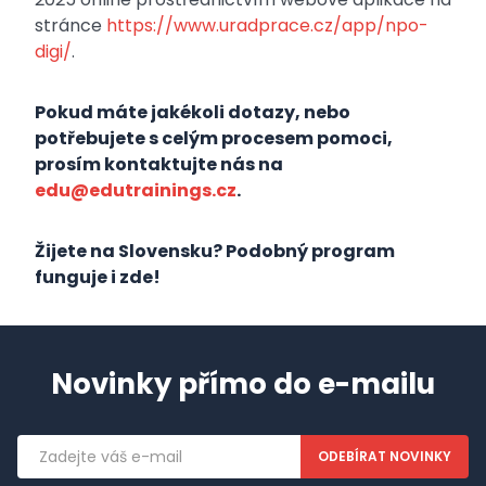
stránce
https://www.uradprace.cz/app/npo-
digi/
.
Pokud máte jakékoli dotazy, nebo
potřebujete s celým procesem pomoci,
prosím kontaktujte nás na
edu@edutrainings.cz
.
Žijete na Slovensku? Podobný program
funguje i zde!
Novinky přímo do e-mailu
Emailová
adresa