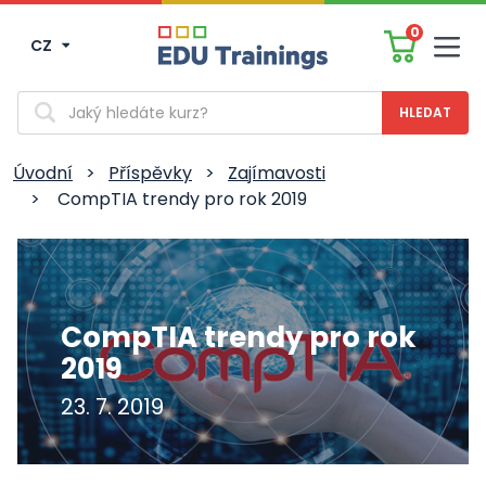
0
CZ
Men
Vyhledávání
Úvodní
>
Příspěvky
>
Zajímavosti
>
CompTIA trendy pro rok 2019
CompTIA trendy pro rok
2019
23. 7. 2019