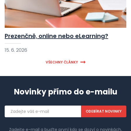
Prezenčně, online nebo eLearning?
15. 6. 2026
VŠECHNY ČLÁNKY
Novinky přímo do e-mailu
Emailová
adresa
Zadejte e-mail a buďte první kdo se dozví o novinkách,