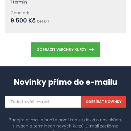
1 termín
Cena od:
9 500 Kč
bez DPH
ZOBRAZIT VŠECHNY KURZY
Novinky přímo do e-mailu
Emailová
adresa
Zadejte e-mail a buďte první kdo se dozví o novinkách,
slevách a termínech nových kurzů. E-mail zasíláme