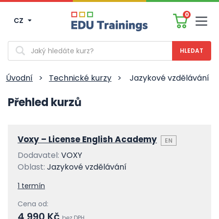
0
CZ
Men
Vyhledávání
Úvodní
>
Technické kurzy
>
Jazykové vzdělávání
Přehled kurzů
Voxy – License English Academy
EN
Dodavatel:
VOXY
Oblast:
Jazykové vzdělávání
1 termín
Cena od:
4 990 Kč
bez DPH