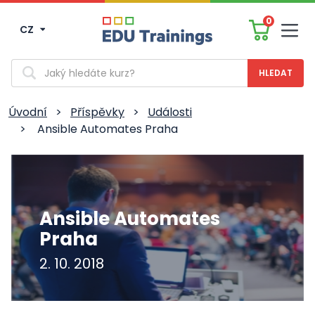
0
CZ
Men
Vyhledávání
Úvodní
>
Příspěvky
>
Události
>
Ansible Automates Praha
Ansible Automates
Praha
2. 10. 2018