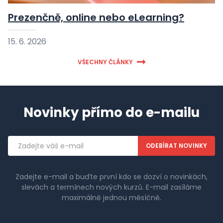
Prezenčně, online nebo eLearning?
15. 6. 2026
VŠECHNY ČLÁNKY
Novinky přímo do e-mailu
Emailová
adresa
Zadejte e-mail a buďte první kdo se dozví o novinkách,
slevách a termínech nových kurzů. E-mail zasíláme
maximálně jednou měsíčně.