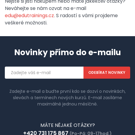
Nejste si jisti nákupem nebo máte jakékoliv otázky?
Neváhejte se nám ozvat na e-mail
edu@edutrainings.cz
. S radostí s vámi projdeme
veškeré možnosti.
Novinky přímo do e-mailu
Emailová
adresa
Zadejte e-mail a buďte první kdo se dozví o novinkách,
slevách a termínech nových kurzů. E-mail zasíláme
maximálně jednou měsíčně.
MÁTE NĚJAKÉ OTÁZKY?
+420 731 175 867
(Po-Pá: 09-17hod.)