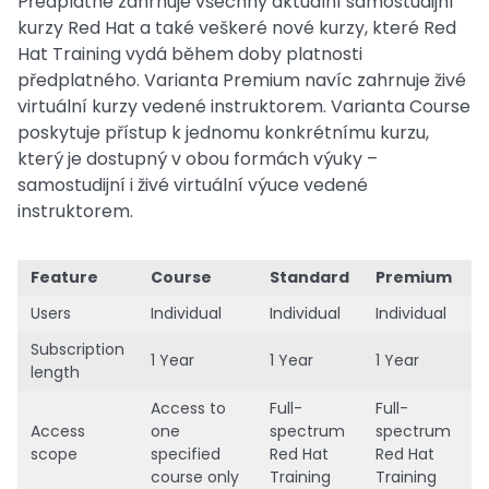
Předplatné zahrnuje všechny aktuální samostudijní
kurzy Red Hat a také veškeré nové kurzy, které Red
Hat Training vydá během doby platnosti
předplatného. Varianta Premium navíc zahrnuje živé
virtuální kurzy vedené instruktorem. Varianta Course
poskytuje přístup k jednomu konkrétnímu kurzu,
který je dostupný v obou formách výuky –
samostudijní i živé virtuální výuce vedené
instruktorem.
Feature
Course
Standard
Premium
Users
Individual
Individual
Individual
Subscription
1 Year
1 Year
1 Year
length
Access to
Full-
Full-
Access
one
spectrum
spectrum
scope
specified
Red Hat
Red Hat
course only
Training
Training