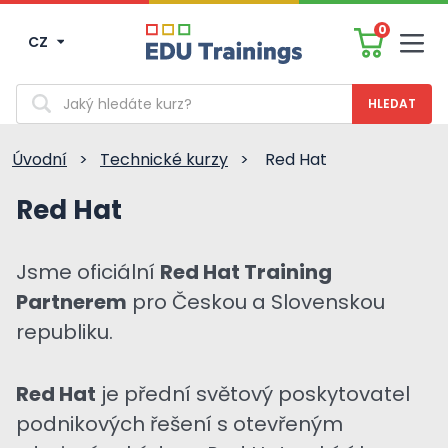
0
CZ
Men
Vyhledávání
Úvodní
>
Technické kurzy
>
Red Hat
Red Hat
Jsme oficiální
Red Hat Training
Partnerem
pro Českou a Slovenskou
republiku.
Red Hat
je přední světový poskytovatel
podnikových řešení s otevřeným