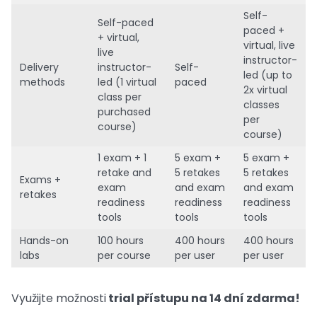
Self-
Self-paced
paced +
+ virtual,
virtual, live
live
instructor-
Delivery
instructor-
Self-
led (up to
methods
led (1 virtual
paced
2x virtual
class per
classes
purchased
per
course)
course)
1 exam + 1
5 exam +
5 exam +
retake and
5 retakes
5 retakes
Exams +
exam
and exam
and exam
retakes
readiness
readiness
readiness
tools
tools
tools
Hands-on
100 hours
400 hours
400 hours
labs
per course
per user
per user
Využijte možnosti
trial přístupu na 14 dní zdarma!